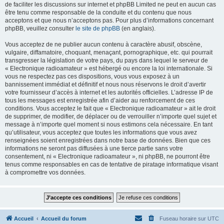
de faciliter les discussions sur internet et phpBB Limited ne peut en aucun cas
être tenu comme responsable de la conduite et du contenu que nous
acceptons et que nous n’acceptons pas. Pour plus d’informations concernant
phpBB, veuillez consulter
le site de phpBB
(en anglais).
Vous acceptez de ne publier aucun contenu à caractère abusif, obscène,
vulgaire, diffamatoire, choquant, menaçant, pornographique, etc. qui pourrait
transgresser la législation de votre pays, du pays dans lequel le serveur de
« Electronique radioamateur » est hébergé ou encore la loi internationale. Si
vous ne respectez pas ces dispositions, vous vous exposez à un
bannissement immédiat et définitif et nous nous réservons le droit d’avertir
votre fournisseur d’accès à internet et les autorités officielles. L’adresse IP de
tous les messages est enregistrée afin d’aider au renforcement de ces
conditions. Vous acceptez le fait que « Electronique radioamateur » ait le droit
de supprimer, de modifier, de déplacer ou de verrouiller n’importe quel sujet et
message à n’importe quel moment si nous estimons cela nécessaire. En tant
qu’utilisateur, vous acceptez que toutes les informations que vous avez
renseignées soient enregistrées dans notre base de données. Bien que ces
informations ne seront pas diffusées à une tierce partie sans votre
consentement, ni « Electronique radioamateur », ni phpBB, ne pourront être
tenus comme responsables en cas de tentative de piratage informatique visant
à compromettre vos données.
Accueil
Accueil du forum
Fuseau horaire sur
UTC