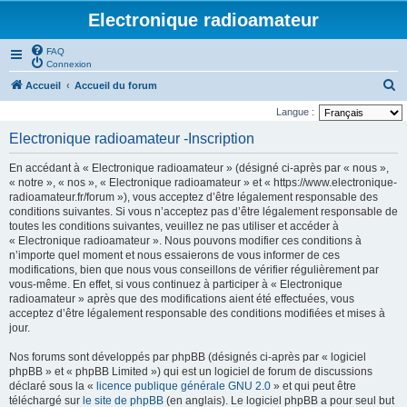
Electronique radioamateur
FAQ
Connexion
R
Accueil
Accueil du forum
e
Langue :
c
Electronique radioamateur -Inscription
h
En accédant à « Electronique radioamateur » (désigné ci-après par « nous »,
e
« notre », « nos », « Electronique radioamateur » et « https://www.electronique-
r
radioamateur.fr/forum »), vous acceptez d’être légalement responsable des
conditions suivantes. Si vous n’acceptez pas d’être légalement responsable de
c
toutes les conditions suivantes, veuillez ne pas utiliser et accéder à
h
« Electronique radioamateur ». Nous pouvons modifier ces conditions à
n’importe quel moment et nous essaierons de vous informer de ces
e
modifications, bien que nous vous conseillons de vérifier régulièrement par
r
vous-même. En effet, si vous continuez à participer à « Electronique
radioamateur » après que des modifications aient été effectuées, vous
acceptez d’être légalement responsable des conditions modifiées et mises à
jour.
Nos forums sont développés par phpBB (désignés ci-après par « logiciel
phpBB » et « phpBB Limited ») qui est un logiciel de forum de discussions
déclaré sous la «
licence publique générale GNU 2.0
» et qui peut être
téléchargé sur
le site de phpBB
(en anglais). Le logiciel phpBB a pour seul but