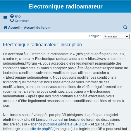
Electronique radioamateur
FAQ
Connexion
R
Accueil
Accueil du forum
e
Langue :
c
Electronique radioamateur -Inscription
h
En accédant à « Electronique radioamateur » (désigné ci-après par « nous »,
e
« notre », « nos », « Electronique radioamateur » et « https://www.electronique-
r
radioamateur.fr/forum »), vous acceptez d’être légalement responsable des
conditions suivantes. Si vous n’acceptez pas d’être légalement responsable de
c
toutes les conditions suivantes, veuillez ne pas utiliser et accéder à
h
« Electronique radioamateur ». Nous pouvons modifier ces conditions à
n’importe quel moment et nous essaierons de vous informer de ces
e
modifications, bien que nous vous conseillons de vérifier régulièrement par
r
vous-même. En effet, si vous continuez à participer à « Electronique
radioamateur » après que des modifications aient été effectuées, vous
acceptez d’être légalement responsable des conditions modifiées et mises à
jour.
Nos forums sont développés par phpBB (désignés ci-après par « logiciel
phpBB » et « phpBB Limited ») qui est un logiciel de forum de discussions
déclaré sous la «
licence publique générale GNU 2.0
» et qui peut être
téléchargé sur
le site de phpBB
(en anglais). Le logiciel phpBB a pour seul but