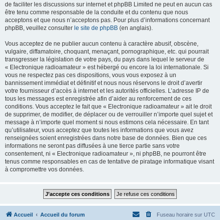
de faciliter les discussions sur internet et phpBB Limited ne peut en aucun cas
être tenu comme responsable de la conduite et du contenu que nous
acceptons et que nous n’acceptons pas. Pour plus d’informations concernant
phpBB, veuillez consulter
le site de phpBB
(en anglais).
Vous acceptez de ne publier aucun contenu à caractère abusif, obscène,
vulgaire, diffamatoire, choquant, menaçant, pornographique, etc. qui pourrait
transgresser la législation de votre pays, du pays dans lequel le serveur de
« Electronique radioamateur » est hébergé ou encore la loi internationale. Si
vous ne respectez pas ces dispositions, vous vous exposez à un
bannissement immédiat et définitif et nous nous réservons le droit d’avertir
votre fournisseur d’accès à internet et les autorités officielles. L’adresse IP de
tous les messages est enregistrée afin d’aider au renforcement de ces
conditions. Vous acceptez le fait que « Electronique radioamateur » ait le droit
de supprimer, de modifier, de déplacer ou de verrouiller n’importe quel sujet et
message à n’importe quel moment si nous estimons cela nécessaire. En tant
qu’utilisateur, vous acceptez que toutes les informations que vous avez
renseignées soient enregistrées dans notre base de données. Bien que ces
informations ne seront pas diffusées à une tierce partie sans votre
consentement, ni « Electronique radioamateur », ni phpBB, ne pourront être
tenus comme responsables en cas de tentative de piratage informatique visant
à compromettre vos données.
Accueil
Accueil du forum
Fuseau horaire sur
UTC