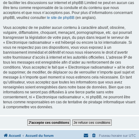
de faciliter les discussions sur internet et phpBB Limited ne peut en aucun cas
être tenu comme responsable de la conduite et du contenu que nous
acceptons et que nous n’acceptons pas. Pour plus d’informations concernant
phpBB, veuillez consulter
le site de phpBB
(en anglais).
Vous acceptez de ne publier aucun contenu à caractère abusif, obscène,
vulgaire, diffamatoire, choquant, menaçant, pornographique, etc. qui pourrait
transgresser la législation de votre pays, du pays dans lequel le serveur de
« Electronique radioamateur » est hébergé ou encore la loi internationale. Si
vous ne respectez pas ces dispositions, vous vous exposez à un
bannissement immédiat et définitif et nous nous réservons le droit d’avertir
votre fournisseur d’accès à internet et les autorités officielles. L’adresse IP de
tous les messages est enregistrée afin d’aider au renforcement de ces
conditions. Vous acceptez le fait que « Electronique radioamateur » ait le droit
de supprimer, de modifier, de déplacer ou de verrouiller n’importe quel sujet et
message à n’importe quel moment si nous estimons cela nécessaire. En tant
qu’utilisateur, vous acceptez que toutes les informations que vous avez
renseignées soient enregistrées dans notre base de données. Bien que ces
informations ne seront pas diffusées à une tierce partie sans votre
consentement, ni « Electronique radioamateur », ni phpBB, ne pourront être
tenus comme responsables en cas de tentative de piratage informatique visant
à compromettre vos données.
Accueil
Accueil du forum
Fuseau horaire sur
UTC