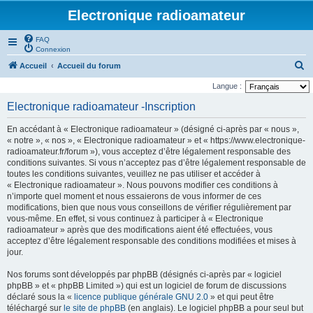
Electronique radioamateur
FAQ
Connexion
R
Accueil
Accueil du forum
e
Langue :
c
Electronique radioamateur -Inscription
h
En accédant à « Electronique radioamateur » (désigné ci-après par « nous »,
e
« notre », « nos », « Electronique radioamateur » et « https://www.electronique-
r
radioamateur.fr/forum »), vous acceptez d’être légalement responsable des
conditions suivantes. Si vous n’acceptez pas d’être légalement responsable de
c
toutes les conditions suivantes, veuillez ne pas utiliser et accéder à
h
« Electronique radioamateur ». Nous pouvons modifier ces conditions à
n’importe quel moment et nous essaierons de vous informer de ces
e
modifications, bien que nous vous conseillons de vérifier régulièrement par
r
vous-même. En effet, si vous continuez à participer à « Electronique
radioamateur » après que des modifications aient été effectuées, vous
acceptez d’être légalement responsable des conditions modifiées et mises à
jour.
Nos forums sont développés par phpBB (désignés ci-après par « logiciel
phpBB » et « phpBB Limited ») qui est un logiciel de forum de discussions
déclaré sous la «
licence publique générale GNU 2.0
» et qui peut être
téléchargé sur
le site de phpBB
(en anglais). Le logiciel phpBB a pour seul but