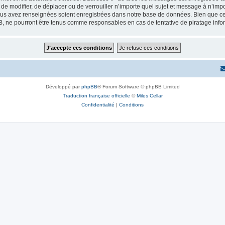
r, de modifier, de déplacer ou de verrouiller n’importe quel sujet et message à n’i
vous avez renseignées soient enregistrées dans notre base de données. Bien que ces
B, ne pourront être tenus comme responsables en cas de tentative de piratage inf
Développé par
phpBB
® Forum Software © phpBB Limited
Traduction française officielle
©
Miles Cellar
Confidentialité
|
Conditions