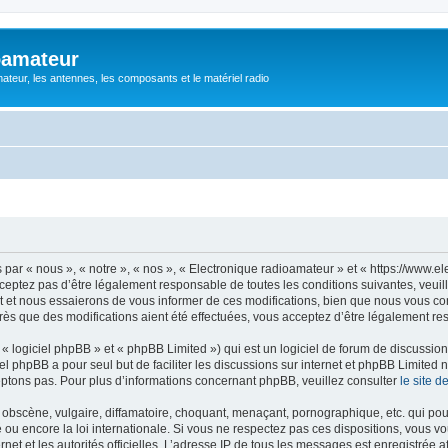
oamateur
ateur, les antennes, les composants et le matériel radio
ar « nous », « notre », « nos », « Electronique radioamateur » et « https://www.el
eptez pas d’être légalement responsable de toutes les conditions suivantes, veuill
et nous essaierons de vous informer de ces modifications, bien que nous vous cons
rès que des modifications aient été effectuées, vous acceptez d’être légalement re
 logiciel phpBB » et « phpBB Limited ») qui est un logiciel de forum de discussio
iel phpBB a pour seul but de faciliter les discussions sur internet et phpBB Limit
ptons pas. Pour plus d’informations concernant phpBB, veuillez consulter
le site 
obscène, vulgaire, diffamatoire, choquant, menaçant, pornographique, etc. qui pourr
 ou encore la loi internationale. Si vous ne respectez pas ces dispositions, vous v
ernet et les autorités officielles. L’adresse IP de tous les messages est enregistrée