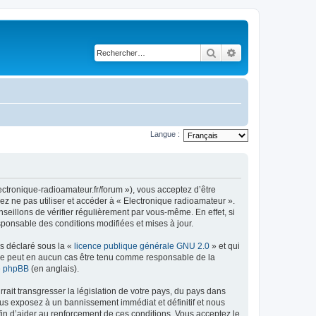
Rechercher
Recherche avancé
Langue :
ectronique-radioamateur.fr/forum »), vous acceptez d’être
ez ne pas utiliser et accéder à « Electronique radioamateur ».
eillons de vérifier régulièrement par vous-même. En effet, si
sponsable des conditions modifiées et mises à jour.
ns déclaré sous la «
licence publique générale GNU 2.0
» et qui
ed ne peut en aucun cas être tenu comme responsable de la
de phpBB
(en anglais).
ait transgresser la législation de votre pays, du pays dans
ous exposez à un bannissement immédiat et définitif et nous
 afin d’aider au renforcement de ces conditions. Vous acceptez le