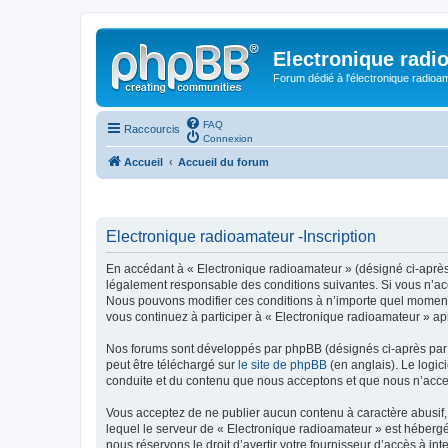
Electronique radi
Forum dédié à l'électronique radioam
FAQ
Raccourcis
Connexion
Accueil
Accueil du forum
Electronique radioamateur -Inscription
En accédant à « Electronique radioamateur » (désigné ci-après p
légalement responsable des conditions suivantes. Si vous n’acc
Nous pouvons modifier ces conditions à n’importe quel moment 
vous continuez à participer à « Electronique radioamateur » ap
Nos forums sont développés par phpBB (désignés ci-après par «
peut être téléchargé sur
le site de phpBB
(en anglais). Le logic
conduite et du contenu que nous acceptons et que nous n’acce
Vous acceptez de ne publier aucun contenu à caractère abusif, 
lequel le serveur de « Electronique radioamateur » est hébergé
nous réservons le droit d’avertir votre fournisseur d’accès à int