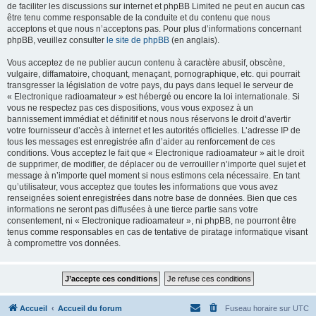
de faciliter les discussions sur internet et phpBB Limited ne peut en aucun cas
être tenu comme responsable de la conduite et du contenu que nous
acceptons et que nous n’acceptons pas. Pour plus d’informations concernant
phpBB, veuillez consulter
le site de phpBB
(en anglais).
Vous acceptez de ne publier aucun contenu à caractère abusif, obscène,
vulgaire, diffamatoire, choquant, menaçant, pornographique, etc. qui pourrait
transgresser la législation de votre pays, du pays dans lequel le serveur de
« Electronique radioamateur » est hébergé ou encore la loi internationale. Si
vous ne respectez pas ces dispositions, vous vous exposez à un
bannissement immédiat et définitif et nous nous réservons le droit d’avertir
votre fournisseur d’accès à internet et les autorités officielles. L’adresse IP de
tous les messages est enregistrée afin d’aider au renforcement de ces
conditions. Vous acceptez le fait que « Electronique radioamateur » ait le droit
de supprimer, de modifier, de déplacer ou de verrouiller n’importe quel sujet et
message à n’importe quel moment si nous estimons cela nécessaire. En tant
qu’utilisateur, vous acceptez que toutes les informations que vous avez
renseignées soient enregistrées dans notre base de données. Bien que ces
informations ne seront pas diffusées à une tierce partie sans votre
consentement, ni « Electronique radioamateur », ni phpBB, ne pourront être
tenus comme responsables en cas de tentative de piratage informatique visant
à compromettre vos données.
Accueil
Accueil du forum
Fuseau horaire sur
UTC