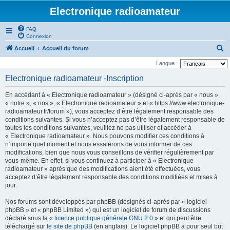
Electronique radioamateur
FAQ
Connexion
R
Accueil
Accueil du forum
e
Langue :
c
Electronique radioamateur -Inscription
h
En accédant à « Electronique radioamateur » (désigné ci-après par « nous »,
e
« notre », « nos », « Electronique radioamateur » et « https://www.electronique-
r
radioamateur.fr/forum »), vous acceptez d’être légalement responsable des
conditions suivantes. Si vous n’acceptez pas d’être légalement responsable de
c
toutes les conditions suivantes, veuillez ne pas utiliser et accéder à
h
« Electronique radioamateur ». Nous pouvons modifier ces conditions à
n’importe quel moment et nous essaierons de vous informer de ces
e
modifications, bien que nous vous conseillons de vérifier régulièrement par
r
vous-même. En effet, si vous continuez à participer à « Electronique
radioamateur » après que des modifications aient été effectuées, vous
acceptez d’être légalement responsable des conditions modifiées et mises à
jour.
Nos forums sont développés par phpBB (désignés ci-après par « logiciel
phpBB » et « phpBB Limited ») qui est un logiciel de forum de discussions
déclaré sous la «
licence publique générale GNU 2.0
» et qui peut être
téléchargé sur
le site de phpBB
(en anglais). Le logiciel phpBB a pour seul but