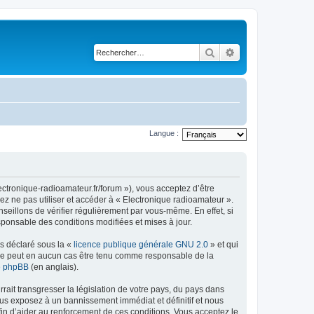
Rechercher
Recherche avancé
Langue :
ectronique-radioamateur.fr/forum »), vous acceptez d’être
ez ne pas utiliser et accéder à « Electronique radioamateur ».
eillons de vérifier régulièrement par vous-même. En effet, si
sponsable des conditions modifiées et mises à jour.
ns déclaré sous la «
licence publique générale GNU 2.0
» et qui
ed ne peut en aucun cas être tenu comme responsable de la
de phpBB
(en anglais).
ait transgresser la législation de votre pays, du pays dans
ous exposez à un bannissement immédiat et définitif et nous
 afin d’aider au renforcement de ces conditions. Vous acceptez le