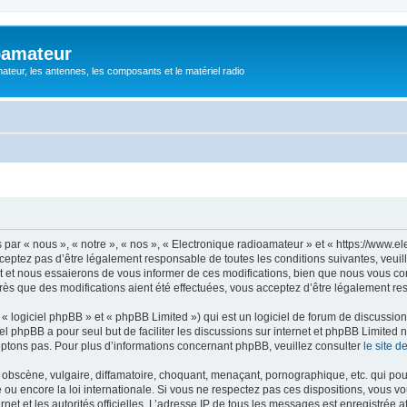
oamateur
ateur, les antennes, les composants et le matériel radio
ar « nous », « notre », « nos », « Electronique radioamateur » et « https://www.el
eptez pas d’être légalement responsable de toutes les conditions suivantes, veuill
et nous essaierons de vous informer de ces modifications, bien que nous vous cons
rès que des modifications aient été effectuées, vous acceptez d’être légalement re
 logiciel phpBB » et « phpBB Limited ») qui est un logiciel de forum de discussio
iel phpBB a pour seul but de faciliter les discussions sur internet et phpBB Limit
ptons pas. Pour plus d’informations concernant phpBB, veuillez consulter
le site 
obscène, vulgaire, diffamatoire, choquant, menaçant, pornographique, etc. qui pourr
 ou encore la loi internationale. Si vous ne respectez pas ces dispositions, vous v
ernet et les autorités officielles. L’adresse IP de tous les messages est enregistrée