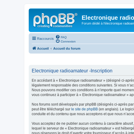
Electronique radi
Forum dédié à l'électronique radioam
FAQ
Raccourcis
Connexion
Accueil
Accueil du forum
Electronique radioamateur -Inscription
En accédant à « Electronique radioamateur » (désigné ci-après p
légalement responsable des conditions suivantes. Si vous n’acc
Nous pouvons modifier ces conditions à n’importe quel moment 
vous continuez à participer à « Electronique radioamateur » ap
Nos forums sont développés par phpBB (désignés ci-après par «
peut être téléchargé sur
le site de phpBB
(en anglais). Le logic
conduite et du contenu que nous acceptons et que nous n’acce
Vous acceptez de ne publier aucun contenu à caractère abusif, 
lequel le serveur de « Electronique radioamateur » est hébergé
nous réservons le droit d’avertir votre fournisseur d’accès à int