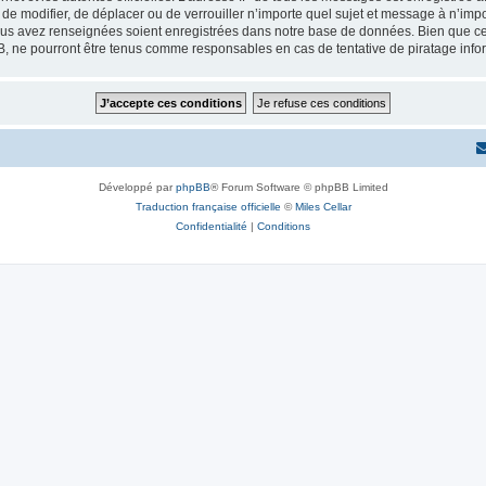
r, de modifier, de déplacer ou de verrouiller n’importe quel sujet et message à n’i
vous avez renseignées soient enregistrées dans notre base de données. Bien que ces
B, ne pourront être tenus comme responsables en cas de tentative de piratage inf
Développé par
phpBB
® Forum Software © phpBB Limited
Traduction française officielle
©
Miles Cellar
Confidentialité
|
Conditions