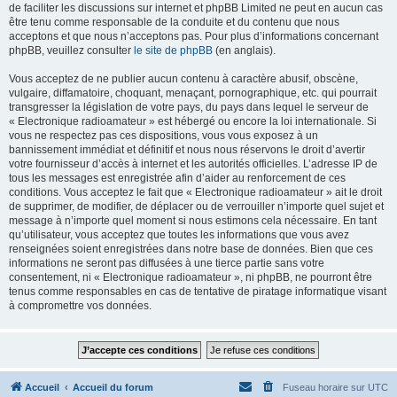
de faciliter les discussions sur internet et phpBB Limited ne peut en aucun cas
être tenu comme responsable de la conduite et du contenu que nous
acceptons et que nous n’acceptons pas. Pour plus d’informations concernant
phpBB, veuillez consulter
le site de phpBB
(en anglais).
Vous acceptez de ne publier aucun contenu à caractère abusif, obscène,
vulgaire, diffamatoire, choquant, menaçant, pornographique, etc. qui pourrait
transgresser la législation de votre pays, du pays dans lequel le serveur de
« Electronique radioamateur » est hébergé ou encore la loi internationale. Si
vous ne respectez pas ces dispositions, vous vous exposez à un
bannissement immédiat et définitif et nous nous réservons le droit d’avertir
votre fournisseur d’accès à internet et les autorités officielles. L’adresse IP de
tous les messages est enregistrée afin d’aider au renforcement de ces
conditions. Vous acceptez le fait que « Electronique radioamateur » ait le droit
de supprimer, de modifier, de déplacer ou de verrouiller n’importe quel sujet et
message à n’importe quel moment si nous estimons cela nécessaire. En tant
qu’utilisateur, vous acceptez que toutes les informations que vous avez
renseignées soient enregistrées dans notre base de données. Bien que ces
informations ne seront pas diffusées à une tierce partie sans votre
consentement, ni « Electronique radioamateur », ni phpBB, ne pourront être
tenus comme responsables en cas de tentative de piratage informatique visant
à compromettre vos données.
Accueil
Accueil du forum
Fuseau horaire sur
UTC