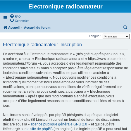
Electronique radioamateur
FAQ
Connexion
R
Accueil
Accueil du forum
e
Langue :
c
Electronique radioamateur -Inscription
h
En accédant à « Electronique radioamateur » (désigné ci-après par « nous »,
e
« notre », « nos », « Electronique radioamateur » et « https://www.electronique-
r
radioamateur.fr/forum »), vous acceptez d’être légalement responsable des
conditions suivantes. Si vous n’acceptez pas d’être légalement responsable de
c
toutes les conditions suivantes, veuillez ne pas utiliser et accéder à
h
« Electronique radioamateur ». Nous pouvons modifier ces conditions à
n’importe quel moment et nous essaierons de vous informer de ces
e
modifications, bien que nous vous conseillons de vérifier régulièrement par
r
vous-même. En effet, si vous continuez à participer à « Electronique
radioamateur » après que des modifications aient été effectuées, vous
acceptez d’être légalement responsable des conditions modifiées et mises à
jour.
Nos forums sont développés par phpBB (désignés ci-après par « logiciel
phpBB » et « phpBB Limited ») qui est un logiciel de forum de discussions
déclaré sous la «
licence publique générale GNU 2.0
» et qui peut être
téléchargé sur
le site de phpBB
(en anglais). Le logiciel phpBB a pour seul but