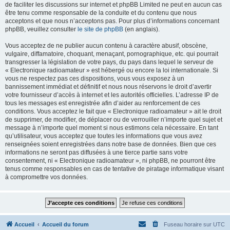
de faciliter les discussions sur internet et phpBB Limited ne peut en aucun cas
être tenu comme responsable de la conduite et du contenu que nous
acceptons et que nous n’acceptons pas. Pour plus d’informations concernant
phpBB, veuillez consulter
le site de phpBB
(en anglais).
Vous acceptez de ne publier aucun contenu à caractère abusif, obscène,
vulgaire, diffamatoire, choquant, menaçant, pornographique, etc. qui pourrait
transgresser la législation de votre pays, du pays dans lequel le serveur de
« Electronique radioamateur » est hébergé ou encore la loi internationale. Si
vous ne respectez pas ces dispositions, vous vous exposez à un
bannissement immédiat et définitif et nous nous réservons le droit d’avertir
votre fournisseur d’accès à internet et les autorités officielles. L’adresse IP de
tous les messages est enregistrée afin d’aider au renforcement de ces
conditions. Vous acceptez le fait que « Electronique radioamateur » ait le droit
de supprimer, de modifier, de déplacer ou de verrouiller n’importe quel sujet et
message à n’importe quel moment si nous estimons cela nécessaire. En tant
qu’utilisateur, vous acceptez que toutes les informations que vous avez
renseignées soient enregistrées dans notre base de données. Bien que ces
informations ne seront pas diffusées à une tierce partie sans votre
consentement, ni « Electronique radioamateur », ni phpBB, ne pourront être
tenus comme responsables en cas de tentative de piratage informatique visant
à compromettre vos données.
Accueil
Accueil du forum
Fuseau horaire sur
UTC