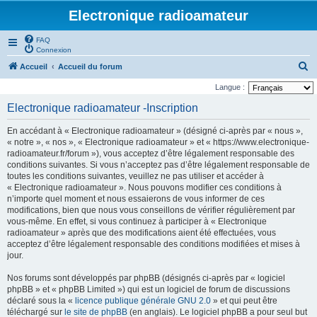
Electronique radioamateur
FAQ
Connexion
R
Accueil
Accueil du forum
e
Langue :
c
Electronique radioamateur -Inscription
h
En accédant à « Electronique radioamateur » (désigné ci-après par « nous »,
e
« notre », « nos », « Electronique radioamateur » et « https://www.electronique-
r
radioamateur.fr/forum »), vous acceptez d’être légalement responsable des
conditions suivantes. Si vous n’acceptez pas d’être légalement responsable de
c
toutes les conditions suivantes, veuillez ne pas utiliser et accéder à
h
« Electronique radioamateur ». Nous pouvons modifier ces conditions à
n’importe quel moment et nous essaierons de vous informer de ces
e
modifications, bien que nous vous conseillons de vérifier régulièrement par
r
vous-même. En effet, si vous continuez à participer à « Electronique
radioamateur » après que des modifications aient été effectuées, vous
acceptez d’être légalement responsable des conditions modifiées et mises à
jour.
Nos forums sont développés par phpBB (désignés ci-après par « logiciel
phpBB » et « phpBB Limited ») qui est un logiciel de forum de discussions
déclaré sous la «
licence publique générale GNU 2.0
» et qui peut être
téléchargé sur
le site de phpBB
(en anglais). Le logiciel phpBB a pour seul but