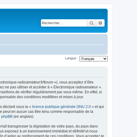
Rechercher
Recherche avancé
Langue :
ectronique-radioamateur.fr/forum »), vous acceptez d’être
ez ne pas utiliser et accéder à « Electronique radioamateur ».
eillons de vérifier régulièrement par vous-même. En effet, si
sponsable des conditions modifiées et mises à jour.
ns déclaré sous la «
licence publique générale GNU 2.0
» et qui
ed ne peut en aucun cas être tenu comme responsable de la
de phpBB
(en anglais).
ait transgresser la législation de votre pays, du pays dans
ous exposez à un bannissement immédiat et définitif et nous
 afin d’aider au renforcement de ces conditions. Vous acceptez le