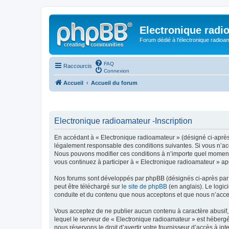
Electronique radi
Forum dédié à l'électronique radioam
FAQ
Raccourcis
Connexion
Accueil
Accueil du forum
Electronique radioamateur -Inscription
En accédant à « Electronique radioamateur » (désigné ci-après p
légalement responsable des conditions suivantes. Si vous n’acc
Nous pouvons modifier ces conditions à n’importe quel moment 
vous continuez à participer à « Electronique radioamateur » ap
Nos forums sont développés par phpBB (désignés ci-après par «
peut être téléchargé sur
le site de phpBB
(en anglais). Le logic
conduite et du contenu que nous acceptons et que nous n’acce
Vous acceptez de ne publier aucun contenu à caractère abusif, 
lequel le serveur de « Electronique radioamateur » est hébergé
nous réservons le droit d’avertir votre fournisseur d’accès à int