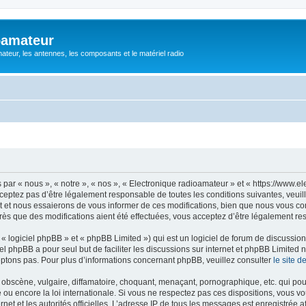
oamateur
ateur, les antennes, les composants et le matériel radio
ar « nous », « notre », « nos », « Electronique radioamateur » et « https://www.el
eptez pas d’être légalement responsable de toutes les conditions suivantes, veuill
et nous essaierons de vous informer de ces modifications, bien que nous vous cons
rès que des modifications aient été effectuées, vous acceptez d’être légalement re
 logiciel phpBB » et « phpBB Limited ») qui est un logiciel de forum de discussio
iel phpBB a pour seul but de faciliter les discussions sur internet et phpBB Limit
ptons pas. Pour plus d’informations concernant phpBB, veuillez consulter
le site 
obscène, vulgaire, diffamatoire, choquant, menaçant, pornographique, etc. qui pourr
 ou encore la loi internationale. Si vous ne respectez pas ces dispositions, vous v
ernet et les autorités officielles. L’adresse IP de tous les messages est enregistrée