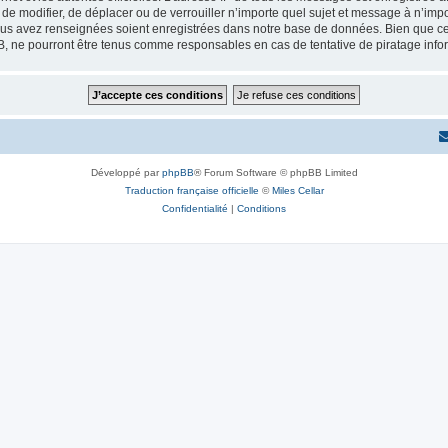
r, de modifier, de déplacer ou de verrouiller n’importe quel sujet et message à n’i
vous avez renseignées soient enregistrées dans notre base de données. Bien que ces
B, ne pourront être tenus comme responsables en cas de tentative de piratage inf
Développé par
phpBB
® Forum Software © phpBB Limited
Traduction française officielle
©
Miles Cellar
Confidentialité
|
Conditions