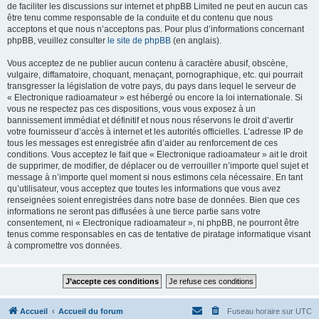
de faciliter les discussions sur internet et phpBB Limited ne peut en aucun cas
être tenu comme responsable de la conduite et du contenu que nous
acceptons et que nous n’acceptons pas. Pour plus d’informations concernant
phpBB, veuillez consulter
le site de phpBB
(en anglais).
Vous acceptez de ne publier aucun contenu à caractère abusif, obscène,
vulgaire, diffamatoire, choquant, menaçant, pornographique, etc. qui pourrait
transgresser la législation de votre pays, du pays dans lequel le serveur de
« Electronique radioamateur » est hébergé ou encore la loi internationale. Si
vous ne respectez pas ces dispositions, vous vous exposez à un
bannissement immédiat et définitif et nous nous réservons le droit d’avertir
votre fournisseur d’accès à internet et les autorités officielles. L’adresse IP de
tous les messages est enregistrée afin d’aider au renforcement de ces
conditions. Vous acceptez le fait que « Electronique radioamateur » ait le droit
de supprimer, de modifier, de déplacer ou de verrouiller n’importe quel sujet et
message à n’importe quel moment si nous estimons cela nécessaire. En tant
qu’utilisateur, vous acceptez que toutes les informations que vous avez
renseignées soient enregistrées dans notre base de données. Bien que ces
informations ne seront pas diffusées à une tierce partie sans votre
consentement, ni « Electronique radioamateur », ni phpBB, ne pourront être
tenus comme responsables en cas de tentative de piratage informatique visant
à compromettre vos données.
Accueil
Accueil du forum
Fuseau horaire sur
UTC