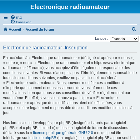
Electronique radioamateur
FAQ
Connexion
R
Accueil
Accueil du forum
e
Langue :
c
Electronique radioamateur -Inscription
h
En accédant à « Electronique radioamateur » (désigné ci-après par « nous »,
e
« notre », « nos », « Electronique radioamateur » et « https://www.electronique-
r
radioamateur.fr/forum »), vous acceptez d’être légalement responsable des
conditions suivantes. Si vous n’acceptez pas d’être légalement responsable de
c
toutes les conditions suivantes, veuillez ne pas utiliser et accéder à
h
« Electronique radioamateur ». Nous pouvons modifier ces conditions à
n’importe quel moment et nous essaierons de vous informer de ces
e
modifications, bien que nous vous conseillons de vérifier régulièrement par
r
vous-même. En effet, si vous continuez à participer à « Electronique
radioamateur » après que des modifications aient été effectuées, vous
acceptez d’être légalement responsable des conditions modifiées et mises à
jour.
Nos forums sont développés par phpBB (désignés ci-après par « logiciel
phpBB » et « phpBB Limited ») qui est un logiciel de forum de discussions
déclaré sous la «
licence publique générale GNU 2.0
» et qui peut être
téléchargé sur
le site de phpBB
(en anglais). Le logiciel phpBB a pour seul but