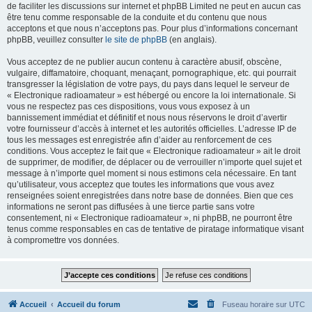
de faciliter les discussions sur internet et phpBB Limited ne peut en aucun cas
être tenu comme responsable de la conduite et du contenu que nous
acceptons et que nous n’acceptons pas. Pour plus d’informations concernant
phpBB, veuillez consulter
le site de phpBB
(en anglais).
Vous acceptez de ne publier aucun contenu à caractère abusif, obscène,
vulgaire, diffamatoire, choquant, menaçant, pornographique, etc. qui pourrait
transgresser la législation de votre pays, du pays dans lequel le serveur de
« Electronique radioamateur » est hébergé ou encore la loi internationale. Si
vous ne respectez pas ces dispositions, vous vous exposez à un
bannissement immédiat et définitif et nous nous réservons le droit d’avertir
votre fournisseur d’accès à internet et les autorités officielles. L’adresse IP de
tous les messages est enregistrée afin d’aider au renforcement de ces
conditions. Vous acceptez le fait que « Electronique radioamateur » ait le droit
de supprimer, de modifier, de déplacer ou de verrouiller n’importe quel sujet et
message à n’importe quel moment si nous estimons cela nécessaire. En tant
qu’utilisateur, vous acceptez que toutes les informations que vous avez
renseignées soient enregistrées dans notre base de données. Bien que ces
informations ne seront pas diffusées à une tierce partie sans votre
consentement, ni « Electronique radioamateur », ni phpBB, ne pourront être
tenus comme responsables en cas de tentative de piratage informatique visant
à compromettre vos données.
Accueil
Accueil du forum
Fuseau horaire sur
UTC