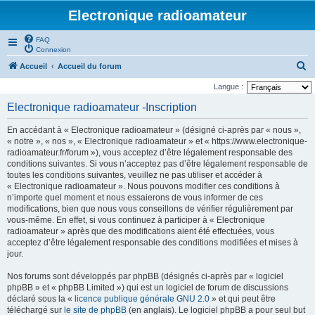
Electronique radioamateur
FAQ
Connexion
R
Accueil
Accueil du forum
e
Langue :
c
Electronique radioamateur -Inscription
h
En accédant à « Electronique radioamateur » (désigné ci-après par « nous »,
e
« notre », « nos », « Electronique radioamateur » et « https://www.electronique-
r
radioamateur.fr/forum »), vous acceptez d’être légalement responsable des
conditions suivantes. Si vous n’acceptez pas d’être légalement responsable de
c
toutes les conditions suivantes, veuillez ne pas utiliser et accéder à
h
« Electronique radioamateur ». Nous pouvons modifier ces conditions à
n’importe quel moment et nous essaierons de vous informer de ces
e
modifications, bien que nous vous conseillons de vérifier régulièrement par
r
vous-même. En effet, si vous continuez à participer à « Electronique
radioamateur » après que des modifications aient été effectuées, vous
acceptez d’être légalement responsable des conditions modifiées et mises à
jour.
Nos forums sont développés par phpBB (désignés ci-après par « logiciel
phpBB » et « phpBB Limited ») qui est un logiciel de forum de discussions
déclaré sous la «
licence publique générale GNU 2.0
» et qui peut être
téléchargé sur
le site de phpBB
(en anglais). Le logiciel phpBB a pour seul but