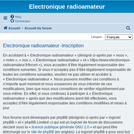
Electronique radioamateur
FAQ
Connexion
R
Accueil
Accueil du forum
e
Langue :
c
Electronique radioamateur -Inscription
h
En accédant à « Electronique radioamateur » (désigné ci-après par « nous »,
e
« notre », « nos », « Electronique radioamateur » et « https://www.electronique-
r
radioamateur.fr/forum »), vous acceptez d’être légalement responsable des
conditions suivantes. Si vous n’acceptez pas d’être légalement responsable de
c
toutes les conditions suivantes, veuillez ne pas utiliser et accéder à
h
« Electronique radioamateur ». Nous pouvons modifier ces conditions à
n’importe quel moment et nous essaierons de vous informer de ces
e
modifications, bien que nous vous conseillons de vérifier régulièrement par
r
vous-même. En effet, si vous continuez à participer à « Electronique
radioamateur » après que des modifications aient été effectuées, vous
acceptez d’être légalement responsable des conditions modifiées et mises à
jour.
Nos forums sont développés par phpBB (désignés ci-après par « logiciel
phpBB » et « phpBB Limited ») qui est un logiciel de forum de discussions
déclaré sous la «
licence publique générale GNU 2.0
» et qui peut être
téléchargé sur
le site de phpBB
(en anglais). Le logiciel phpBB a pour seul but