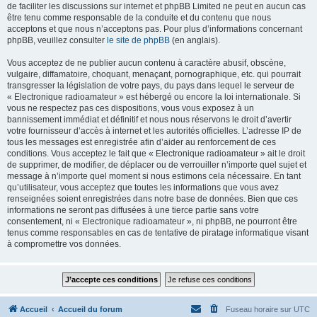
de faciliter les discussions sur internet et phpBB Limited ne peut en aucun cas
être tenu comme responsable de la conduite et du contenu que nous
acceptons et que nous n’acceptons pas. Pour plus d’informations concernant
phpBB, veuillez consulter
le site de phpBB
(en anglais).
Vous acceptez de ne publier aucun contenu à caractère abusif, obscène,
vulgaire, diffamatoire, choquant, menaçant, pornographique, etc. qui pourrait
transgresser la législation de votre pays, du pays dans lequel le serveur de
« Electronique radioamateur » est hébergé ou encore la loi internationale. Si
vous ne respectez pas ces dispositions, vous vous exposez à un
bannissement immédiat et définitif et nous nous réservons le droit d’avertir
votre fournisseur d’accès à internet et les autorités officielles. L’adresse IP de
tous les messages est enregistrée afin d’aider au renforcement de ces
conditions. Vous acceptez le fait que « Electronique radioamateur » ait le droit
de supprimer, de modifier, de déplacer ou de verrouiller n’importe quel sujet et
message à n’importe quel moment si nous estimons cela nécessaire. En tant
qu’utilisateur, vous acceptez que toutes les informations que vous avez
renseignées soient enregistrées dans notre base de données. Bien que ces
informations ne seront pas diffusées à une tierce partie sans votre
consentement, ni « Electronique radioamateur », ni phpBB, ne pourront être
tenus comme responsables en cas de tentative de piratage informatique visant
à compromettre vos données.
Accueil
Accueil du forum
Fuseau horaire sur
UTC