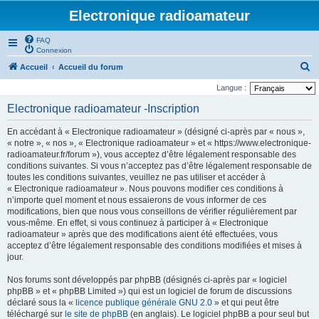
Electronique radioamateur
FAQ
Connexion
R
Accueil
Accueil du forum
e
Langue :
c
Electronique radioamateur -Inscription
h
En accédant à « Electronique radioamateur » (désigné ci-après par « nous »,
e
« notre », « nos », « Electronique radioamateur » et « https://www.electronique-
r
radioamateur.fr/forum »), vous acceptez d’être légalement responsable des
conditions suivantes. Si vous n’acceptez pas d’être légalement responsable de
c
toutes les conditions suivantes, veuillez ne pas utiliser et accéder à
h
« Electronique radioamateur ». Nous pouvons modifier ces conditions à
n’importe quel moment et nous essaierons de vous informer de ces
e
modifications, bien que nous vous conseillons de vérifier régulièrement par
r
vous-même. En effet, si vous continuez à participer à « Electronique
radioamateur » après que des modifications aient été effectuées, vous
acceptez d’être légalement responsable des conditions modifiées et mises à
jour.
Nos forums sont développés par phpBB (désignés ci-après par « logiciel
phpBB » et « phpBB Limited ») qui est un logiciel de forum de discussions
déclaré sous la «
licence publique générale GNU 2.0
» et qui peut être
téléchargé sur
le site de phpBB
(en anglais). Le logiciel phpBB a pour seul but