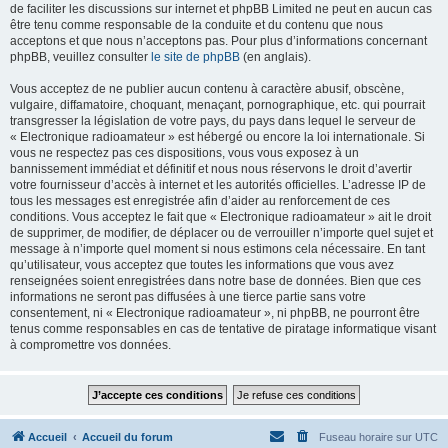
de faciliter les discussions sur internet et phpBB Limited ne peut en aucun cas
être tenu comme responsable de la conduite et du contenu que nous
acceptons et que nous n’acceptons pas. Pour plus d’informations concernant
phpBB, veuillez consulter
le site de phpBB
(en anglais).
Vous acceptez de ne publier aucun contenu à caractère abusif, obscène,
vulgaire, diffamatoire, choquant, menaçant, pornographique, etc. qui pourrait
transgresser la législation de votre pays, du pays dans lequel le serveur de
« Electronique radioamateur » est hébergé ou encore la loi internationale. Si
vous ne respectez pas ces dispositions, vous vous exposez à un
bannissement immédiat et définitif et nous nous réservons le droit d’avertir
votre fournisseur d’accès à internet et les autorités officielles. L’adresse IP de
tous les messages est enregistrée afin d’aider au renforcement de ces
conditions. Vous acceptez le fait que « Electronique radioamateur » ait le droit
de supprimer, de modifier, de déplacer ou de verrouiller n’importe quel sujet et
message à n’importe quel moment si nous estimons cela nécessaire. En tant
qu’utilisateur, vous acceptez que toutes les informations que vous avez
renseignées soient enregistrées dans notre base de données. Bien que ces
informations ne seront pas diffusées à une tierce partie sans votre
consentement, ni « Electronique radioamateur », ni phpBB, ne pourront être
tenus comme responsables en cas de tentative de piratage informatique visant
à compromettre vos données.
Accueil
Accueil du forum
Fuseau horaire sur
UTC