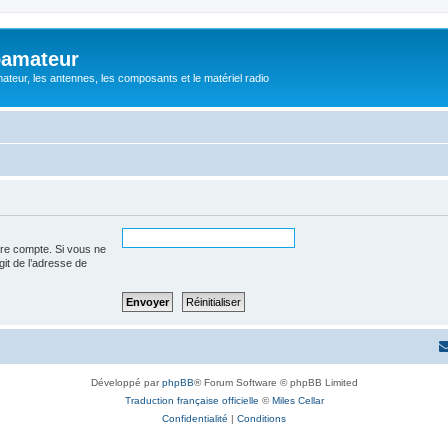
oamateur
ateur, les antennes, les composants et le matériel radio
tre compte. Si vous ne
agit de l’adresse de
Développé par
phpBB
® Forum Software © phpBB Limited
Traduction française officielle
©
Miles Cellar
Confidentialité
|
Conditions