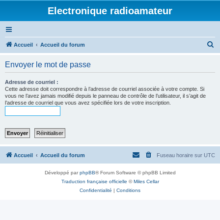
Electronique radioamateur
R
Accueil
Accueil du forum
e
Envoyer le mot de passe
c
h
Adresse de courriel :
Cette adresse doit correspondre à l’adresse de courriel associée à votre compte. Si
e
vous ne l’avez jamais modifié depuis le panneau de contrôle de l’utilisateur, il s’agit de
l’adresse de courriel que vous avez spécifiée lors de votre inscription.
r
c
h
e
r
Accueil
Accueil du forum
Fuseau horaire sur
UTC
Développé par
phpBB
® Forum Software © phpBB Limited
Traduction française officielle
©
Miles Cellar
Confidentialité
|
Conditions