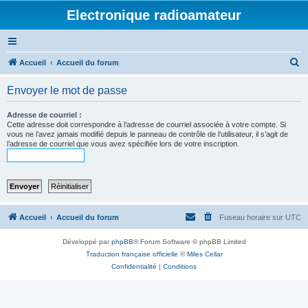
Electronique radioamateur
R
Accueil
Accueil du forum
e
Envoyer le mot de passe
c
h
Adresse de courriel :
Cette adresse doit correspondre à l’adresse de courriel associée à votre compte. Si
e
vous ne l’avez jamais modifié depuis le panneau de contrôle de l’utilisateur, il s’agit de
l’adresse de courriel que vous avez spécifiée lors de votre inscription.
r
c
h
e
r
Accueil
Accueil du forum
Fuseau horaire sur
UTC
Développé par
phpBB
® Forum Software © phpBB Limited
Traduction française officielle
©
Miles Cellar
Confidentialité
|
Conditions