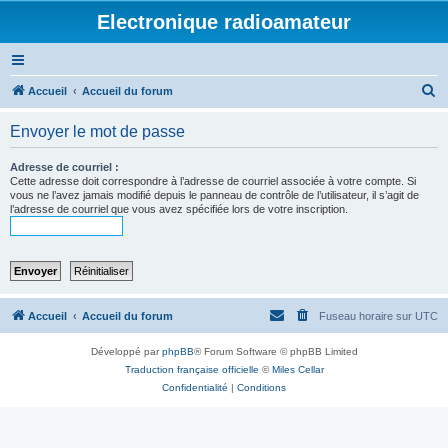
Electronique radioamateur
R
Accueil
Accueil du forum
e
Envoyer le mot de passe
c
h
Adresse de courriel :
Cette adresse doit correspondre à l’adresse de courriel associée à votre compte. Si
e
vous ne l’avez jamais modifié depuis le panneau de contrôle de l’utilisateur, il s’agit de
l’adresse de courriel que vous avez spécifiée lors de votre inscription.
r
c
h
e
r
Accueil
Accueil du forum
Fuseau horaire sur
UTC
Développé par
phpBB
® Forum Software © phpBB Limited
Traduction française officielle
©
Miles Cellar
Confidentialité
|
Conditions