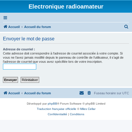
Electronique radioamateur
R
Accueil
Accueil du forum
e
Envoyer le mot de passe
c
h
Adresse de courriel :
Cette adresse doit correspondre à l’adresse de courriel associée à votre compte. Si
e
vous ne l’avez jamais modifié depuis le panneau de contrôle de l’utilisateur, il s’agit de
l’adresse de courriel que vous avez spécifiée lors de votre inscription.
r
c
h
e
r
Accueil
Accueil du forum
Fuseau horaire sur
UTC
Développé par
phpBB
® Forum Software © phpBB Limited
Traduction française officielle
©
Miles Cellar
Confidentialité
|
Conditions