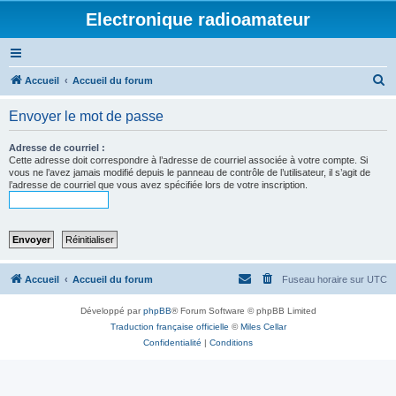
Electronique radioamateur
R
Accueil
Accueil du forum
e
Envoyer le mot de passe
c
h
Adresse de courriel :
Cette adresse doit correspondre à l’adresse de courriel associée à votre compte. Si
e
vous ne l’avez jamais modifié depuis le panneau de contrôle de l’utilisateur, il s’agit de
l’adresse de courriel que vous avez spécifiée lors de votre inscription.
r
c
h
e
r
Accueil
Accueil du forum
Fuseau horaire sur
UTC
Développé par
phpBB
® Forum Software © phpBB Limited
Traduction française officielle
©
Miles Cellar
Confidentialité
|
Conditions