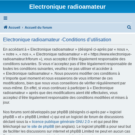
Electronique radioamateur
R
Accueil
Accueil du forum
e
Electronique radioamateur -Conditions d’utilisation
c
h
En accédant à « Electronique radioamateur » (désigné ci-après par « nous »,
« notre », « nos », « Electronique radioamateur » et « https://www.electronique-
e
radioamateur.fr/forum »), vous acceptez d’être légalement responsable des
r
conditions suivantes. Si vous n’acceptez pas d’être légalement responsable de
toutes les conditions suivantes, veuillez ne pas utiliser et accéder à
c
« Electronique radioamateur ». Nous pouvons modifier ces conditions à
h
n’importe quel moment et nous essaierons de vous informer de ces
modifications, bien que nous vous conseillons de vérifier régulièrement par
e
vous-même. En effet, si vous continuez à participer à « Electronique
r
radioamateur » après que des modifications aient été effectuées, vous
acceptez d’être légalement responsable des conditions modifiées et mises à
jour.
Nos forums sont développés par phpBB (désignés ci-après par « logiciel
phpBB » et « phpBB Limited ») qui est un logiciel de forum de discussions
déclaré sous la «
licence publique générale GNU 2.0
» et qui peut être
téléchargé sur
le site de phpBB
(en anglais). Le logiciel phpBB a pour seul but
de faciliter les discussions sur internet et phpBB Limited ne peut en aucun cas