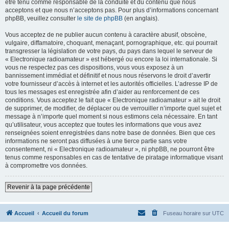
être tenu comme responsable de la conduite et du contenu que nous
acceptons et que nous n’acceptons pas. Pour plus d’informations concernant
phpBB, veuillez consulter
le site de phpBB
(en anglais).
Vous acceptez de ne publier aucun contenu à caractère abusif, obscène,
vulgaire, diffamatoire, choquant, menaçant, pornographique, etc. qui pourrait
transgresser la législation de votre pays, du pays dans lequel le serveur de
« Electronique radioamateur » est hébergé ou encore la loi internationale. Si
vous ne respectez pas ces dispositions, vous vous exposez à un
bannissement immédiat et définitif et nous nous réservons le droit d’avertir
votre fournisseur d’accès à internet et les autorités officielles. L’adresse IP de
tous les messages est enregistrée afin d’aider au renforcement de ces
conditions. Vous acceptez le fait que « Electronique radioamateur » ait le droit
de supprimer, de modifier, de déplacer ou de verrouiller n’importe quel sujet et
message à n’importe quel moment si nous estimons cela nécessaire. En tant
qu’utilisateur, vous acceptez que toutes les informations que vous avez
renseignées soient enregistrées dans notre base de données. Bien que ces
informations ne seront pas diffusées à une tierce partie sans votre
consentement, ni « Electronique radioamateur », ni phpBB, ne pourront être
tenus comme responsables en cas de tentative de piratage informatique visant
à compromettre vos données.
Revenir à la page précédente
Accueil
Accueil du forum
Fuseau horaire sur
UTC