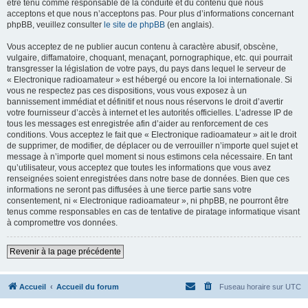
être tenu comme responsable de la conduite et du contenu que nous
acceptons et que nous n’acceptons pas. Pour plus d’informations concernant
phpBB, veuillez consulter
le site de phpBB
(en anglais).
Vous acceptez de ne publier aucun contenu à caractère abusif, obscène,
vulgaire, diffamatoire, choquant, menaçant, pornographique, etc. qui pourrait
transgresser la législation de votre pays, du pays dans lequel le serveur de
« Electronique radioamateur » est hébergé ou encore la loi internationale. Si
vous ne respectez pas ces dispositions, vous vous exposez à un
bannissement immédiat et définitif et nous nous réservons le droit d’avertir
votre fournisseur d’accès à internet et les autorités officielles. L’adresse IP de
tous les messages est enregistrée afin d’aider au renforcement de ces
conditions. Vous acceptez le fait que « Electronique radioamateur » ait le droit
de supprimer, de modifier, de déplacer ou de verrouiller n’importe quel sujet et
message à n’importe quel moment si nous estimons cela nécessaire. En tant
qu’utilisateur, vous acceptez que toutes les informations que vous avez
renseignées soient enregistrées dans notre base de données. Bien que ces
informations ne seront pas diffusées à une tierce partie sans votre
consentement, ni « Electronique radioamateur », ni phpBB, ne pourront être
tenus comme responsables en cas de tentative de piratage informatique visant
à compromettre vos données.
Revenir à la page précédente
Accueil
Accueil du forum
Fuseau horaire sur
UTC