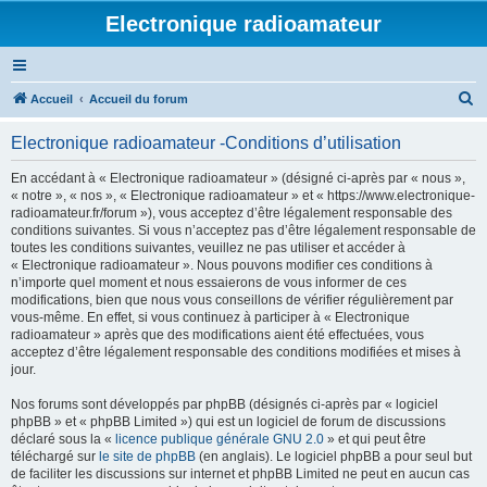
Electronique radioamateur
R
Accueil
Accueil du forum
e
Electronique radioamateur -Conditions d’utilisation
c
h
En accédant à « Electronique radioamateur » (désigné ci-après par « nous »,
« notre », « nos », « Electronique radioamateur » et « https://www.electronique-
e
radioamateur.fr/forum »), vous acceptez d’être légalement responsable des
r
conditions suivantes. Si vous n’acceptez pas d’être légalement responsable de
toutes les conditions suivantes, veuillez ne pas utiliser et accéder à
c
« Electronique radioamateur ». Nous pouvons modifier ces conditions à
h
n’importe quel moment et nous essaierons de vous informer de ces
modifications, bien que nous vous conseillons de vérifier régulièrement par
e
vous-même. En effet, si vous continuez à participer à « Electronique
r
radioamateur » après que des modifications aient été effectuées, vous
acceptez d’être légalement responsable des conditions modifiées et mises à
jour.
Nos forums sont développés par phpBB (désignés ci-après par « logiciel
phpBB » et « phpBB Limited ») qui est un logiciel de forum de discussions
déclaré sous la «
licence publique générale GNU 2.0
» et qui peut être
téléchargé sur
le site de phpBB
(en anglais). Le logiciel phpBB a pour seul but
de faciliter les discussions sur internet et phpBB Limited ne peut en aucun cas