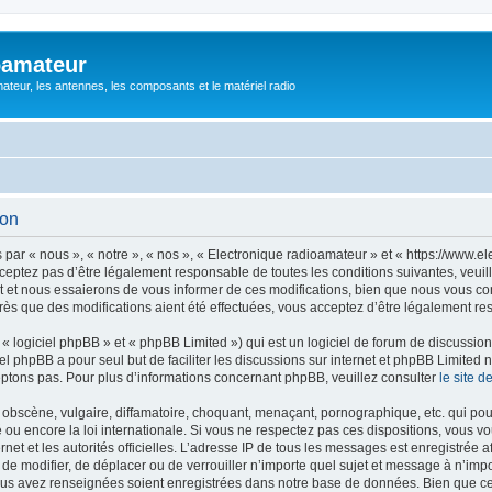
oamateur
ateur, les antennes, les composants et le matériel radio
ion
ar « nous », « notre », « nos », « Electronique radioamateur » et « https://www.el
eptez pas d’être légalement responsable de toutes les conditions suivantes, veuill
et nous essaierons de vous informer de ces modifications, bien que nous vous cons
rès que des modifications aient été effectuées, vous acceptez d’être légalement re
 logiciel phpBB » et « phpBB Limited ») qui est un logiciel de forum de discussio
iel phpBB a pour seul but de faciliter les discussions sur internet et phpBB Limit
ptons pas. Pour plus d’informations concernant phpBB, veuillez consulter
le site 
obscène, vulgaire, diffamatoire, choquant, menaçant, pornographique, etc. qui pourr
 ou encore la loi internationale. Si vous ne respectez pas ces dispositions, vous v
ernet et les autorités officielles. L’adresse IP de tous les messages est enregistrée
r, de modifier, de déplacer ou de verrouiller n’importe quel sujet et message à n’i
vous avez renseignées soient enregistrées dans notre base de données. Bien que ces