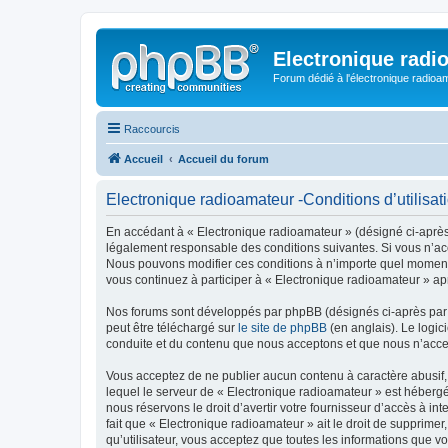
Electronique radi
Forum dédié à l'électronique radioam
Raccourcis
Accueil
Accueil du forum
Electronique radioamateur -Conditions d’utilisat
En accédant à « Electronique radioamateur » (désigné ci-après p
légalement responsable des conditions suivantes. Si vous n’acc
Nous pouvons modifier ces conditions à n’importe quel moment 
vous continuez à participer à « Electronique radioamateur » ap
Nos forums sont développés par phpBB (désignés ci-après par «
peut être téléchargé sur
le site de phpBB
(en anglais). Le logic
conduite et du contenu que nous acceptons et que nous n’acce
Vous acceptez de ne publier aucun contenu à caractère abusif, 
lequel le serveur de « Electronique radioamateur » est hébergé
nous réservons le droit d’avertir votre fournisseur d’accès à int
fait que « Electronique radioamateur » ait le droit de supprime
qu’utilisateur, vous acceptez que toutes les informations que 