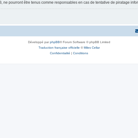
B, ne pourront être tenus comme responsables en cas de tentative de piratage inf
Développé par
phpBB
® Forum Software © phpBB Limited
Traduction française officielle
©
Miles Cellar
Confidentialité
|
Conditions