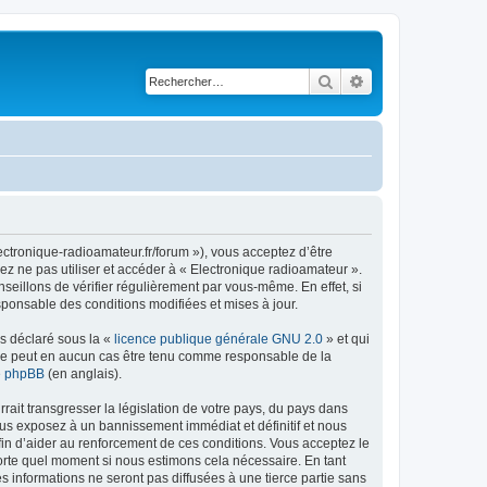
Rechercher
Recherche avancé
ectronique-radioamateur.fr/forum »), vous acceptez d’être
ez ne pas utiliser et accéder à « Electronique radioamateur ».
eillons de vérifier régulièrement par vous-même. En effet, si
sponsable des conditions modifiées et mises à jour.
ns déclaré sous la «
licence publique générale GNU 2.0
» et qui
ed ne peut en aucun cas être tenu comme responsable de la
de phpBB
(en anglais).
ait transgresser la législation de votre pays, du pays dans
ous exposez à un bannissement immédiat et définitif et nous
 afin d’aider au renforcement de ces conditions. Vous acceptez le
mporte quel moment si nous estimons cela nécessaire. En tant
 informations ne seront pas diffusées à une tierce partie sans