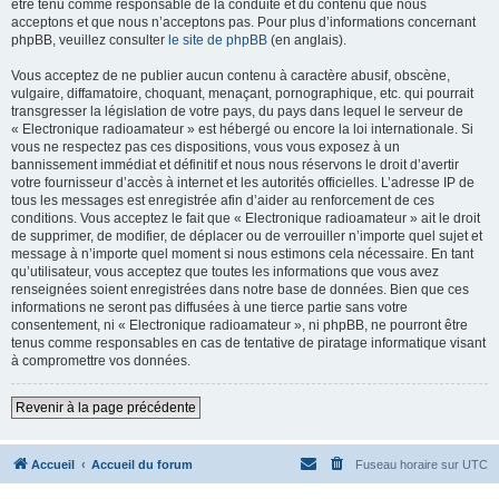
être tenu comme responsable de la conduite et du contenu que nous
acceptons et que nous n’acceptons pas. Pour plus d’informations concernant
phpBB, veuillez consulter
le site de phpBB
(en anglais).
Vous acceptez de ne publier aucun contenu à caractère abusif, obscène,
vulgaire, diffamatoire, choquant, menaçant, pornographique, etc. qui pourrait
transgresser la législation de votre pays, du pays dans lequel le serveur de
« Electronique radioamateur » est hébergé ou encore la loi internationale. Si
vous ne respectez pas ces dispositions, vous vous exposez à un
bannissement immédiat et définitif et nous nous réservons le droit d’avertir
votre fournisseur d’accès à internet et les autorités officielles. L’adresse IP de
tous les messages est enregistrée afin d’aider au renforcement de ces
conditions. Vous acceptez le fait que « Electronique radioamateur » ait le droit
de supprimer, de modifier, de déplacer ou de verrouiller n’importe quel sujet et
message à n’importe quel moment si nous estimons cela nécessaire. En tant
qu’utilisateur, vous acceptez que toutes les informations que vous avez
renseignées soient enregistrées dans notre base de données. Bien que ces
informations ne seront pas diffusées à une tierce partie sans votre
consentement, ni « Electronique radioamateur », ni phpBB, ne pourront être
tenus comme responsables en cas de tentative de piratage informatique visant
à compromettre vos données.
Revenir à la page précédente
Accueil
Accueil du forum
Fuseau horaire sur
UTC