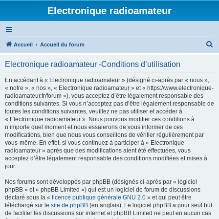
Electronique radioamateur
R
Accueil
Accueil du forum
e
Electronique radioamateur -Conditions d’utilisation
c
h
En accédant à « Electronique radioamateur » (désigné ci-après par « nous »,
« notre », « nos », « Electronique radioamateur » et « https://www.electronique-
e
radioamateur.fr/forum »), vous acceptez d’être légalement responsable des
r
conditions suivantes. Si vous n’acceptez pas d’être légalement responsable de
toutes les conditions suivantes, veuillez ne pas utiliser et accéder à
c
« Electronique radioamateur ». Nous pouvons modifier ces conditions à
h
n’importe quel moment et nous essaierons de vous informer de ces
modifications, bien que nous vous conseillons de vérifier régulièrement par
e
vous-même. En effet, si vous continuez à participer à « Electronique
r
radioamateur » après que des modifications aient été effectuées, vous
acceptez d’être légalement responsable des conditions modifiées et mises à
jour.
Nos forums sont développés par phpBB (désignés ci-après par « logiciel
phpBB » et « phpBB Limited ») qui est un logiciel de forum de discussions
déclaré sous la «
licence publique générale GNU 2.0
» et qui peut être
téléchargé sur
le site de phpBB
(en anglais). Le logiciel phpBB a pour seul but
de faciliter les discussions sur internet et phpBB Limited ne peut en aucun cas