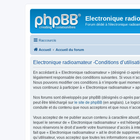
Electronique radi
Forum dédié à l'électronique radioam
Raccourcis
Accueil
Accueil du forum
Electronique radioamateur -Conditions d’utilisat
En accédant à « Electronique radioamateur » (désigné ci-après p
légalement responsable des conditions suivantes. Si vous n’acc
Nous pouvons modifier ces conditions à n’importe quel moment 
vous continuez à participer à « Electronique radioamateur » ap
Nos forums sont développés par phpBB (désignés ci-après par «
peut être téléchargé sur
le site de phpBB
(en anglais). Le logic
conduite et du contenu que nous acceptons et que nous n’acce
Vous acceptez de ne publier aucun contenu à caractère abusif, 
lequel le serveur de « Electronique radioamateur » est hébergé
nous réservons le droit d’avertir votre fournisseur d’accès à int
fait que « Electronique radioamateur » ait le droit de supprime
qu’utilisateur, vous acceptez que toutes les informations que 