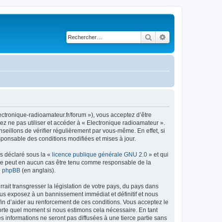
Rechercher
Recherche avancé
ectronique-radioamateur.fr/forum »), vous acceptez d’être
ez ne pas utiliser et accéder à « Electronique radioamateur ».
eillons de vérifier régulièrement par vous-même. En effet, si
sponsable des conditions modifiées et mises à jour.
ns déclaré sous la «
licence publique générale GNU 2.0
» et qui
ed ne peut en aucun cas être tenu comme responsable de la
de phpBB
(en anglais).
ait transgresser la législation de votre pays, du pays dans
ous exposez à un bannissement immédiat et définitif et nous
 afin d’aider au renforcement de ces conditions. Vous acceptez le
mporte quel moment si nous estimons cela nécessaire. En tant
 informations ne seront pas diffusées à une tierce partie sans