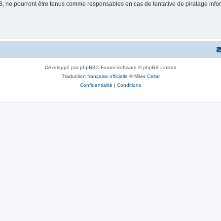
B, ne pourront être tenus comme responsables en cas de tentative de piratage inf
Développé par
phpBB
® Forum Software © phpBB Limited
Traduction française officielle
©
Miles Cellar
Confidentialité
|
Conditions