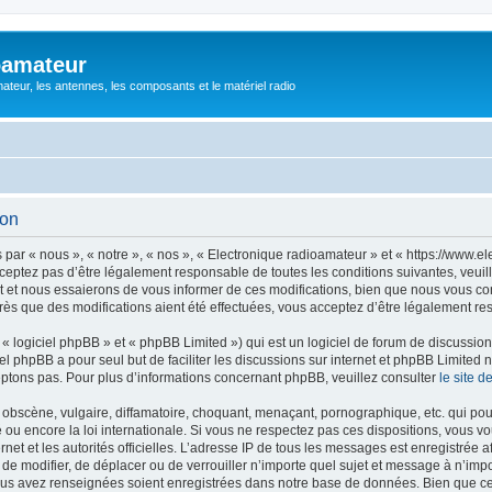
oamateur
ateur, les antennes, les composants et le matériel radio
ion
ar « nous », « notre », « nos », « Electronique radioamateur » et « https://www.el
eptez pas d’être légalement responsable de toutes les conditions suivantes, veuill
et nous essaierons de vous informer de ces modifications, bien que nous vous cons
rès que des modifications aient été effectuées, vous acceptez d’être légalement re
 logiciel phpBB » et « phpBB Limited ») qui est un logiciel de forum de discussio
iel phpBB a pour seul but de faciliter les discussions sur internet et phpBB Limit
ptons pas. Pour plus d’informations concernant phpBB, veuillez consulter
le site 
obscène, vulgaire, diffamatoire, choquant, menaçant, pornographique, etc. qui pourr
 ou encore la loi internationale. Si vous ne respectez pas ces dispositions, vous v
ernet et les autorités officielles. L’adresse IP de tous les messages est enregistrée
r, de modifier, de déplacer ou de verrouiller n’importe quel sujet et message à n’i
vous avez renseignées soient enregistrées dans notre base de données. Bien que ces