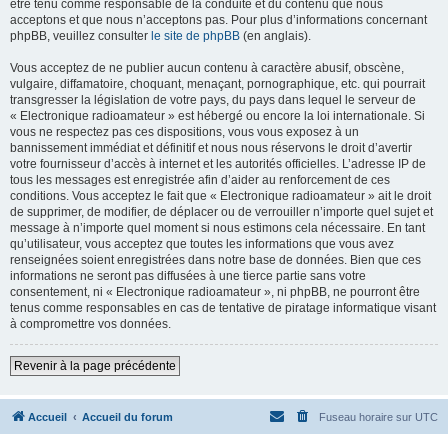
être tenu comme responsable de la conduite et du contenu que nous
acceptons et que nous n’acceptons pas. Pour plus d’informations concernant
phpBB, veuillez consulter
le site de phpBB
(en anglais).
Vous acceptez de ne publier aucun contenu à caractère abusif, obscène,
vulgaire, diffamatoire, choquant, menaçant, pornographique, etc. qui pourrait
transgresser la législation de votre pays, du pays dans lequel le serveur de
« Electronique radioamateur » est hébergé ou encore la loi internationale. Si
vous ne respectez pas ces dispositions, vous vous exposez à un
bannissement immédiat et définitif et nous nous réservons le droit d’avertir
votre fournisseur d’accès à internet et les autorités officielles. L’adresse IP de
tous les messages est enregistrée afin d’aider au renforcement de ces
conditions. Vous acceptez le fait que « Electronique radioamateur » ait le droit
de supprimer, de modifier, de déplacer ou de verrouiller n’importe quel sujet et
message à n’importe quel moment si nous estimons cela nécessaire. En tant
qu’utilisateur, vous acceptez que toutes les informations que vous avez
renseignées soient enregistrées dans notre base de données. Bien que ces
informations ne seront pas diffusées à une tierce partie sans votre
consentement, ni « Electronique radioamateur », ni phpBB, ne pourront être
tenus comme responsables en cas de tentative de piratage informatique visant
à compromettre vos données.
Revenir à la page précédente
Accueil
Accueil du forum
Fuseau horaire sur
UTC