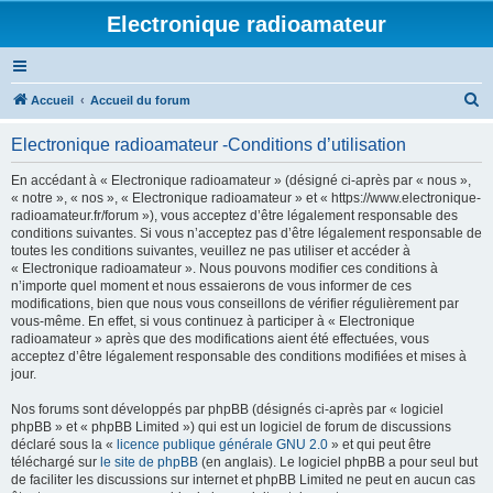
Electronique radioamateur
R
Accueil
Accueil du forum
e
Electronique radioamateur -Conditions d’utilisation
c
h
En accédant à « Electronique radioamateur » (désigné ci-après par « nous »,
« notre », « nos », « Electronique radioamateur » et « https://www.electronique-
e
radioamateur.fr/forum »), vous acceptez d’être légalement responsable des
r
conditions suivantes. Si vous n’acceptez pas d’être légalement responsable de
toutes les conditions suivantes, veuillez ne pas utiliser et accéder à
c
« Electronique radioamateur ». Nous pouvons modifier ces conditions à
h
n’importe quel moment et nous essaierons de vous informer de ces
modifications, bien que nous vous conseillons de vérifier régulièrement par
e
vous-même. En effet, si vous continuez à participer à « Electronique
r
radioamateur » après que des modifications aient été effectuées, vous
acceptez d’être légalement responsable des conditions modifiées et mises à
jour.
Nos forums sont développés par phpBB (désignés ci-après par « logiciel
phpBB » et « phpBB Limited ») qui est un logiciel de forum de discussions
déclaré sous la «
licence publique générale GNU 2.0
» et qui peut être
téléchargé sur
le site de phpBB
(en anglais). Le logiciel phpBB a pour seul but
de faciliter les discussions sur internet et phpBB Limited ne peut en aucun cas