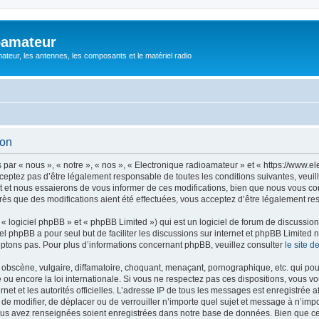
oamateur
ateur, les antennes, les composants et le matériel radio
ion
ar « nous », « notre », « nos », « Electronique radioamateur » et « https://www.el
eptez pas d’être légalement responsable de toutes les conditions suivantes, veuill
et nous essaierons de vous informer de ces modifications, bien que nous vous cons
rès que des modifications aient été effectuées, vous acceptez d’être légalement re
 logiciel phpBB » et « phpBB Limited ») qui est un logiciel de forum de discussio
iel phpBB a pour seul but de faciliter les discussions sur internet et phpBB Limit
ptons pas. Pour plus d’informations concernant phpBB, veuillez consulter
le site 
obscène, vulgaire, diffamatoire, choquant, menaçant, pornographique, etc. qui pourr
 ou encore la loi internationale. Si vous ne respectez pas ces dispositions, vous v
ernet et les autorités officielles. L’adresse IP de tous les messages est enregistrée
r, de modifier, de déplacer ou de verrouiller n’importe quel sujet et message à n’i
vous avez renseignées soient enregistrées dans notre base de données. Bien que ces