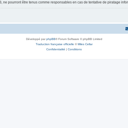
B, ne pourront être tenus comme responsables en cas de tentative de piratage inf
Développé par
phpBB
® Forum Software © phpBB Limited
Traduction française officielle
©
Miles Cellar
Confidentialité
|
Conditions