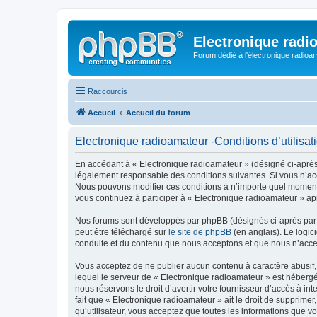
Electronique radi
Forum dédié à l'électronique radioam
Raccourcis
Accueil
Accueil du forum
Electronique radioamateur -Conditions d’utilisat
En accédant à « Electronique radioamateur » (désigné ci-après p
légalement responsable des conditions suivantes. Si vous n’acc
Nous pouvons modifier ces conditions à n’importe quel moment 
vous continuez à participer à « Electronique radioamateur » ap
Nos forums sont développés par phpBB (désignés ci-après par «
peut être téléchargé sur
le site de phpBB
(en anglais). Le logic
conduite et du contenu que nous acceptons et que nous n’acce
Vous acceptez de ne publier aucun contenu à caractère abusif, 
lequel le serveur de « Electronique radioamateur » est hébergé
nous réservons le droit d’avertir votre fournisseur d’accès à int
fait que « Electronique radioamateur » ait le droit de supprime
qu’utilisateur, vous acceptez que toutes les informations que 