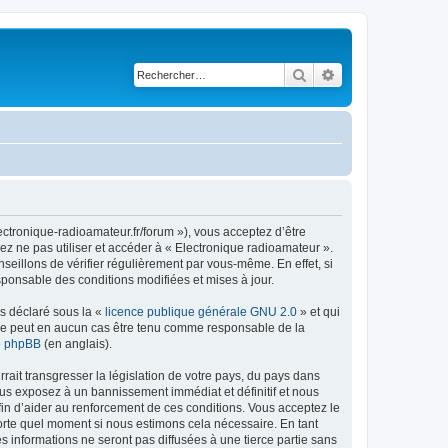
Rechercher
Recherche avancé
ectronique-radioamateur.fr/forum »), vous acceptez d’être
ez ne pas utiliser et accéder à « Electronique radioamateur ».
eillons de vérifier régulièrement par vous-même. En effet, si
sponsable des conditions modifiées et mises à jour.
ns déclaré sous la «
licence publique générale GNU 2.0
» et qui
ed ne peut en aucun cas être tenu comme responsable de la
de phpBB
(en anglais).
ait transgresser la législation de votre pays, du pays dans
ous exposez à un bannissement immédiat et définitif et nous
 afin d’aider au renforcement de ces conditions. Vous acceptez le
mporte quel moment si nous estimons cela nécessaire. En tant
 informations ne seront pas diffusées à une tierce partie sans