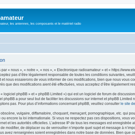
oamateur
ateur, les antennes, les composants et le matériel radio
ion
ar « nous », « notre », « nos », « Electronique radioamateur » et « https://www.el
eptez pas d’être légalement responsable de toutes les conditions suivantes, veuill
et nous essaierons de vous informer de ces modifications, bien que nous vous cons
rès que des modifications aient été effectuées, vous acceptez d’être légalement re
 logiciel phpBB » et « phpBB Limited ») qui est un logiciel de forum de discussio
iel phpBB a pour seul but de faciliter les discussions sur internet et phpBB Limit
ptons pas. Pour plus d’informations concernant phpBB, veuillez consulter
le site 
obscène, vulgaire, diffamatoire, choquant, menaçant, pornographique, etc. qui pourr
 ou encore la loi internationale. Si vous ne respectez pas ces dispositions, vous v
ernet et les autorités officielles. L’adresse IP de tous les messages est enregistrée
r, de modifier, de déplacer ou de verrouiller n’importe quel sujet et message à n’i
vous avez renseignées soient enregistrées dans notre base de données. Bien que ces