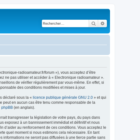
Rechercher
Recherche avancé
ectronique-radioamateur.fr/forum »), vous acceptez d’être
ez ne pas utiliser et accéder à « Electronique radioamateur ».
eillons de vérifier régulièrement par vous-même. En effet, si
sponsable des conditions modifiées et mises à jour.
ns déclaré sous la «
licence publique générale GNU 2.0
» et qui
ed ne peut en aucun cas être tenu comme responsable de la
de phpBB
(en anglais).
ait transgresser la législation de votre pays, du pays dans
ous exposez à un bannissement immédiat et définitif et nous
 afin d’aider au renforcement de ces conditions. Vous acceptez le
mporte quel moment si nous estimons cela nécessaire. En tant
 informations ne seront pas diffusées à une tierce partie sans