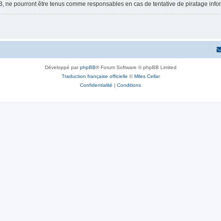
B, ne pourront être tenus comme responsables en cas de tentative de piratage inf
Développé par
phpBB
® Forum Software © phpBB Limited
Traduction française officielle
©
Miles Cellar
Confidentialité
|
Conditions