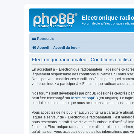
Electronique radi
Forum dédié à l'électronique radioam
Raccourcis
Accueil
Accueil du forum
Electronique radioamateur -Conditions d’utilisat
En accédant à « Electronique radioamateur » (désigné ci-après p
légalement responsable des conditions suivantes. Si vous n’acc
Nous pouvons modifier ces conditions à n’importe quel moment 
vous continuez à participer à « Electronique radioamateur » ap
Nos forums sont développés par phpBB (désignés ci-après par «
peut être téléchargé sur
le site de phpBB
(en anglais). Le logic
conduite et du contenu que nous acceptons et que nous n’acce
Vous acceptez de ne publier aucun contenu à caractère abusif, 
lequel le serveur de « Electronique radioamateur » est hébergé
nous réservons le droit d’avertir votre fournisseur d’accès à int
fait que « Electronique radioamateur » ait le droit de supprime
qu’utilisateur, vous acceptez que toutes les informations que 