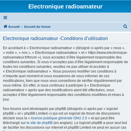
Electronique radioamateur
R
Accueil
Accueil du forum
e
Electronique radioamateur -Conditions d’utilisation
c
h
En accédant à « Electronique radioamateur » (désigné ci-après par « nous »,
« notre », « nos », « Electronique radioamateur » et « https://www.electronique-
e
radioamateur.fr/forum »), vous acceptez d’être légalement responsable des
r
conditions suivantes. Si vous n’acceptez pas d’être légalement responsable de
toutes les conditions suivantes, veuillez ne pas utiliser et accéder à
c
« Electronique radioamateur ». Nous pouvons modifier ces conditions à
h
n’importe quel moment et nous essaierons de vous informer de ces
modifications, bien que nous vous conseillons de vérifier régulièrement par
e
vous-même. En effet, si vous continuez à participer à « Electronique
r
radioamateur » après que des modifications aient été effectuées, vous
acceptez d’être légalement responsable des conditions modifiées et mises à
jour.
Nos forums sont développés par phpBB (désignés ci-après par « logiciel
phpBB » et « phpBB Limited ») qui est un logiciel de forum de discussions
déclaré sous la «
licence publique générale GNU 2.0
» et qui peut être
téléchargé sur
le site de phpBB
(en anglais). Le logiciel phpBB a pour seul but
de faciliter les discussions sur internet et phpBB Limited ne peut en aucun cas