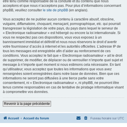
être tenu comme responsable de la conduite et du contenu que nous
acceptons et que nous n’acceptons pas. Pour plus d’informations concernant
phpBB, veuillez consulter
le site de phpBB
(en anglais).
Vous acceptez de ne publier aucun contenu à caractère abusif, obscène,
vulgaire, diffamatoire, choquant, menaçant, pornographique, etc. qui pourrait
transgresser la législation de votre pays, du pays dans lequel le serveur de
« Electronique radioamateur » est hébergé ou encore la loi internationale. Si
vous ne respectez pas ces dispositions, vous vous exposez à un
bannissement immédiat et définitif et nous nous réservons le droit d’avertir
votre fournisseur d’accès à internet et les autorités officielles. L’adresse IP de
tous les messages est enregistrée afin d’aider au renforcement de ces
conditions. Vous acceptez le fait que « Electronique radioamateur » ait le droit
de supprimer, de modifier, de déplacer ou de verrouiller n’importe quel sujet et
message à n’importe quel moment si nous estimons cela nécessaire. En tant
qu’utilisateur, vous acceptez que toutes les informations que vous avez
renseignées soient enregistrées dans notre base de données. Bien que ces
informations ne seront pas diffusées à une tierce partie sans votre
consentement, ni « Electronique radioamateur », ni phpBB, ne pourront être
tenus comme responsables en cas de tentative de piratage informatique visant
à compromettre vos données.
Revenir à la page précédente
Accueil
Accueil du forum
Fuseau horaire sur
UTC