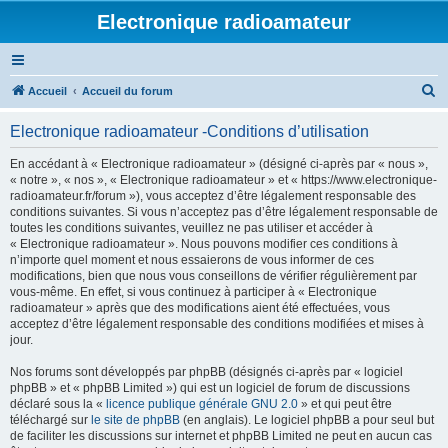
Electronique radioamateur
R
Accueil
Accueil du forum
e
Electronique radioamateur -Conditions d’utilisation
c
h
En accédant à « Electronique radioamateur » (désigné ci-après par « nous »,
« notre », « nos », « Electronique radioamateur » et « https://www.electronique-
e
radioamateur.fr/forum »), vous acceptez d’être légalement responsable des
r
conditions suivantes. Si vous n’acceptez pas d’être légalement responsable de
toutes les conditions suivantes, veuillez ne pas utiliser et accéder à
c
« Electronique radioamateur ». Nous pouvons modifier ces conditions à
h
n’importe quel moment et nous essaierons de vous informer de ces
modifications, bien que nous vous conseillons de vérifier régulièrement par
e
vous-même. En effet, si vous continuez à participer à « Electronique
r
radioamateur » après que des modifications aient été effectuées, vous
acceptez d’être légalement responsable des conditions modifiées et mises à
jour.
Nos forums sont développés par phpBB (désignés ci-après par « logiciel
phpBB » et « phpBB Limited ») qui est un logiciel de forum de discussions
déclaré sous la «
licence publique générale GNU 2.0
» et qui peut être
téléchargé sur
le site de phpBB
(en anglais). Le logiciel phpBB a pour seul but
de faciliter les discussions sur internet et phpBB Limited ne peut en aucun cas