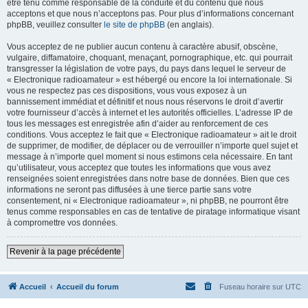
être tenu comme responsable de la conduite et du contenu que nous
acceptons et que nous n’acceptons pas. Pour plus d’informations concernant
phpBB, veuillez consulter
le site de phpBB
(en anglais).
Vous acceptez de ne publier aucun contenu à caractère abusif, obscène,
vulgaire, diffamatoire, choquant, menaçant, pornographique, etc. qui pourrait
transgresser la législation de votre pays, du pays dans lequel le serveur de
« Electronique radioamateur » est hébergé ou encore la loi internationale. Si
vous ne respectez pas ces dispositions, vous vous exposez à un
bannissement immédiat et définitif et nous nous réservons le droit d’avertir
votre fournisseur d’accès à internet et les autorités officielles. L’adresse IP de
tous les messages est enregistrée afin d’aider au renforcement de ces
conditions. Vous acceptez le fait que « Electronique radioamateur » ait le droit
de supprimer, de modifier, de déplacer ou de verrouiller n’importe quel sujet et
message à n’importe quel moment si nous estimons cela nécessaire. En tant
qu’utilisateur, vous acceptez que toutes les informations que vous avez
renseignées soient enregistrées dans notre base de données. Bien que ces
informations ne seront pas diffusées à une tierce partie sans votre
consentement, ni « Electronique radioamateur », ni phpBB, ne pourront être
tenus comme responsables en cas de tentative de piratage informatique visant
à compromettre vos données.
Revenir à la page précédente
Accueil
Accueil du forum
Fuseau horaire sur
UTC