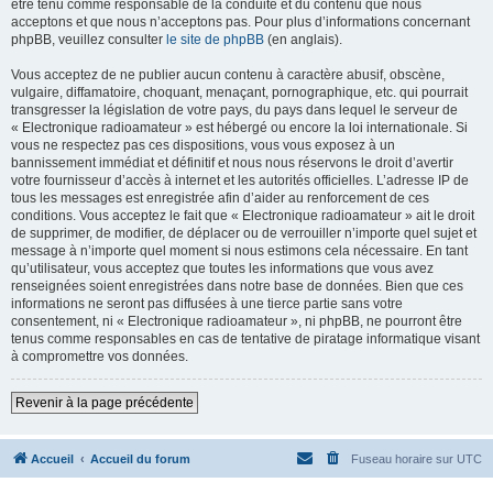
être tenu comme responsable de la conduite et du contenu que nous
acceptons et que nous n’acceptons pas. Pour plus d’informations concernant
phpBB, veuillez consulter
le site de phpBB
(en anglais).
Vous acceptez de ne publier aucun contenu à caractère abusif, obscène,
vulgaire, diffamatoire, choquant, menaçant, pornographique, etc. qui pourrait
transgresser la législation de votre pays, du pays dans lequel le serveur de
« Electronique radioamateur » est hébergé ou encore la loi internationale. Si
vous ne respectez pas ces dispositions, vous vous exposez à un
bannissement immédiat et définitif et nous nous réservons le droit d’avertir
votre fournisseur d’accès à internet et les autorités officielles. L’adresse IP de
tous les messages est enregistrée afin d’aider au renforcement de ces
conditions. Vous acceptez le fait que « Electronique radioamateur » ait le droit
de supprimer, de modifier, de déplacer ou de verrouiller n’importe quel sujet et
message à n’importe quel moment si nous estimons cela nécessaire. En tant
qu’utilisateur, vous acceptez que toutes les informations que vous avez
renseignées soient enregistrées dans notre base de données. Bien que ces
informations ne seront pas diffusées à une tierce partie sans votre
consentement, ni « Electronique radioamateur », ni phpBB, ne pourront être
tenus comme responsables en cas de tentative de piratage informatique visant
à compromettre vos données.
Revenir à la page précédente
Accueil
Accueil du forum
Fuseau horaire sur
UTC