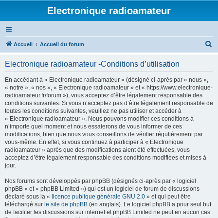
Electronique radioamateur
R
Accueil
Accueil du forum
e
Electronique radioamateur -Conditions d’utilisation
c
h
En accédant à « Electronique radioamateur » (désigné ci-après par « nous »,
« notre », « nos », « Electronique radioamateur » et « https://www.electronique-
e
radioamateur.fr/forum »), vous acceptez d’être légalement responsable des
r
conditions suivantes. Si vous n’acceptez pas d’être légalement responsable de
toutes les conditions suivantes, veuillez ne pas utiliser et accéder à
c
« Electronique radioamateur ». Nous pouvons modifier ces conditions à
h
n’importe quel moment et nous essaierons de vous informer de ces
modifications, bien que nous vous conseillons de vérifier régulièrement par
e
vous-même. En effet, si vous continuez à participer à « Electronique
r
radioamateur » après que des modifications aient été effectuées, vous
acceptez d’être légalement responsable des conditions modifiées et mises à
jour.
Nos forums sont développés par phpBB (désignés ci-après par « logiciel
phpBB » et « phpBB Limited ») qui est un logiciel de forum de discussions
déclaré sous la «
licence publique générale GNU 2.0
» et qui peut être
téléchargé sur
le site de phpBB
(en anglais). Le logiciel phpBB a pour seul but
de faciliter les discussions sur internet et phpBB Limited ne peut en aucun cas