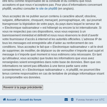
être tenu comme responsable de la conduite et du contenu que nous
acceptons et que nous n’acceptons pas. Pour plus d’informations concernant
phpBB, veuillez consulter
le site de phpBB
(en anglais).
Vous acceptez de ne publier aucun contenu à caractère abusif, obscène,
vulgaire, diffamatoire, choquant, menaçant, pornographique, etc. qui pourrait
transgresser la législation de votre pays, du pays dans lequel le serveur de
« Electronique radioamateur » est hébergé ou encore la loi internationale. Si
vous ne respectez pas ces dispositions, vous vous exposez à un
bannissement immédiat et définitif et nous nous réservons le droit d’avertir
votre fournisseur d’accès à internet et les autorités officielles. L’adresse IP de
tous les messages est enregistrée afin d’aider au renforcement de ces
conditions. Vous acceptez le fait que « Electronique radioamateur » ait le droit
de supprimer, de modifier, de déplacer ou de verrouiller n’importe quel sujet et
message à n’importe quel moment si nous estimons cela nécessaire. En tant
qu’utilisateur, vous acceptez que toutes les informations que vous avez
renseignées soient enregistrées dans notre base de données. Bien que ces
informations ne seront pas diffusées à une tierce partie sans votre
consentement, ni « Electronique radioamateur », ni phpBB, ne pourront être
tenus comme responsables en cas de tentative de piratage informatique visant
à compromettre vos données.
Revenir à la page précédente
Accueil
Accueil du forum
Fuseau horaire sur
UTC