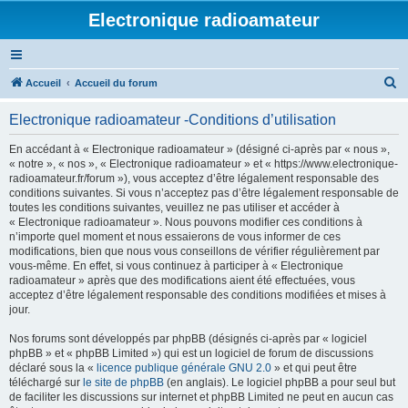
Electronique radioamateur
R
Accueil
Accueil du forum
e
Electronique radioamateur -Conditions d’utilisation
c
h
En accédant à « Electronique radioamateur » (désigné ci-après par « nous »,
« notre », « nos », « Electronique radioamateur » et « https://www.electronique-
e
radioamateur.fr/forum »), vous acceptez d’être légalement responsable des
r
conditions suivantes. Si vous n’acceptez pas d’être légalement responsable de
toutes les conditions suivantes, veuillez ne pas utiliser et accéder à
c
« Electronique radioamateur ». Nous pouvons modifier ces conditions à
h
n’importe quel moment et nous essaierons de vous informer de ces
modifications, bien que nous vous conseillons de vérifier régulièrement par
e
vous-même. En effet, si vous continuez à participer à « Electronique
r
radioamateur » après que des modifications aient été effectuées, vous
acceptez d’être légalement responsable des conditions modifiées et mises à
jour.
Nos forums sont développés par phpBB (désignés ci-après par « logiciel
phpBB » et « phpBB Limited ») qui est un logiciel de forum de discussions
déclaré sous la «
licence publique générale GNU 2.0
» et qui peut être
téléchargé sur
le site de phpBB
(en anglais). Le logiciel phpBB a pour seul but
de faciliter les discussions sur internet et phpBB Limited ne peut en aucun cas