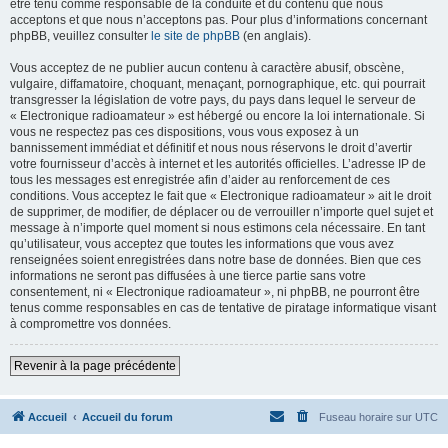
être tenu comme responsable de la conduite et du contenu que nous
acceptons et que nous n’acceptons pas. Pour plus d’informations concernant
phpBB, veuillez consulter
le site de phpBB
(en anglais).
Vous acceptez de ne publier aucun contenu à caractère abusif, obscène,
vulgaire, diffamatoire, choquant, menaçant, pornographique, etc. qui pourrait
transgresser la législation de votre pays, du pays dans lequel le serveur de
« Electronique radioamateur » est hébergé ou encore la loi internationale. Si
vous ne respectez pas ces dispositions, vous vous exposez à un
bannissement immédiat et définitif et nous nous réservons le droit d’avertir
votre fournisseur d’accès à internet et les autorités officielles. L’adresse IP de
tous les messages est enregistrée afin d’aider au renforcement de ces
conditions. Vous acceptez le fait que « Electronique radioamateur » ait le droit
de supprimer, de modifier, de déplacer ou de verrouiller n’importe quel sujet et
message à n’importe quel moment si nous estimons cela nécessaire. En tant
qu’utilisateur, vous acceptez que toutes les informations que vous avez
renseignées soient enregistrées dans notre base de données. Bien que ces
informations ne seront pas diffusées à une tierce partie sans votre
consentement, ni « Electronique radioamateur », ni phpBB, ne pourront être
tenus comme responsables en cas de tentative de piratage informatique visant
à compromettre vos données.
Revenir à la page précédente
Accueil
Accueil du forum
Fuseau horaire sur
UTC