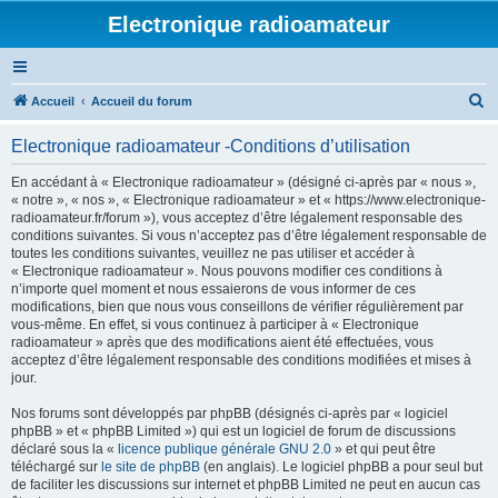
Electronique radioamateur
R
Accueil
Accueil du forum
e
Electronique radioamateur -Conditions d’utilisation
c
h
En accédant à « Electronique radioamateur » (désigné ci-après par « nous »,
« notre », « nos », « Electronique radioamateur » et « https://www.electronique-
e
radioamateur.fr/forum »), vous acceptez d’être légalement responsable des
r
conditions suivantes. Si vous n’acceptez pas d’être légalement responsable de
toutes les conditions suivantes, veuillez ne pas utiliser et accéder à
c
« Electronique radioamateur ». Nous pouvons modifier ces conditions à
h
n’importe quel moment et nous essaierons de vous informer de ces
modifications, bien que nous vous conseillons de vérifier régulièrement par
e
vous-même. En effet, si vous continuez à participer à « Electronique
r
radioamateur » après que des modifications aient été effectuées, vous
acceptez d’être légalement responsable des conditions modifiées et mises à
jour.
Nos forums sont développés par phpBB (désignés ci-après par « logiciel
phpBB » et « phpBB Limited ») qui est un logiciel de forum de discussions
déclaré sous la «
licence publique générale GNU 2.0
» et qui peut être
téléchargé sur
le site de phpBB
(en anglais). Le logiciel phpBB a pour seul but
de faciliter les discussions sur internet et phpBB Limited ne peut en aucun cas