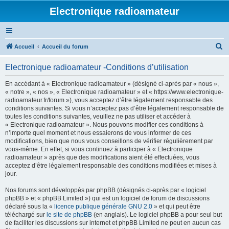
Electronique radioamateur
R
Accueil
Accueil du forum
e
Electronique radioamateur -Conditions d’utilisation
c
h
En accédant à « Electronique radioamateur » (désigné ci-après par « nous »,
« notre », « nos », « Electronique radioamateur » et « https://www.electronique-
e
radioamateur.fr/forum »), vous acceptez d’être légalement responsable des
r
conditions suivantes. Si vous n’acceptez pas d’être légalement responsable de
toutes les conditions suivantes, veuillez ne pas utiliser et accéder à
c
« Electronique radioamateur ». Nous pouvons modifier ces conditions à
h
n’importe quel moment et nous essaierons de vous informer de ces
modifications, bien que nous vous conseillons de vérifier régulièrement par
e
vous-même. En effet, si vous continuez à participer à « Electronique
r
radioamateur » après que des modifications aient été effectuées, vous
acceptez d’être légalement responsable des conditions modifiées et mises à
jour.
Nos forums sont développés par phpBB (désignés ci-après par « logiciel
phpBB » et « phpBB Limited ») qui est un logiciel de forum de discussions
déclaré sous la «
licence publique générale GNU 2.0
» et qui peut être
téléchargé sur
le site de phpBB
(en anglais). Le logiciel phpBB a pour seul but
de faciliter les discussions sur internet et phpBB Limited ne peut en aucun cas