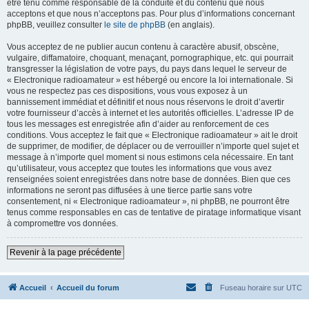
être tenu comme responsable de la conduite et du contenu que nous
acceptons et que nous n’acceptons pas. Pour plus d’informations concernant
phpBB, veuillez consulter
le site de phpBB
(en anglais).
Vous acceptez de ne publier aucun contenu à caractère abusif, obscène,
vulgaire, diffamatoire, choquant, menaçant, pornographique, etc. qui pourrait
transgresser la législation de votre pays, du pays dans lequel le serveur de
« Electronique radioamateur » est hébergé ou encore la loi internationale. Si
vous ne respectez pas ces dispositions, vous vous exposez à un
bannissement immédiat et définitif et nous nous réservons le droit d’avertir
votre fournisseur d’accès à internet et les autorités officielles. L’adresse IP de
tous les messages est enregistrée afin d’aider au renforcement de ces
conditions. Vous acceptez le fait que « Electronique radioamateur » ait le droit
de supprimer, de modifier, de déplacer ou de verrouiller n’importe quel sujet et
message à n’importe quel moment si nous estimons cela nécessaire. En tant
qu’utilisateur, vous acceptez que toutes les informations que vous avez
renseignées soient enregistrées dans notre base de données. Bien que ces
informations ne seront pas diffusées à une tierce partie sans votre
consentement, ni « Electronique radioamateur », ni phpBB, ne pourront être
tenus comme responsables en cas de tentative de piratage informatique visant
à compromettre vos données.
Revenir à la page précédente
Accueil
Accueil du forum
Fuseau horaire sur
UTC