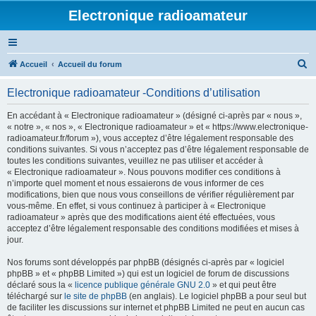
Electronique radioamateur
R
Accueil
Accueil du forum
e
Electronique radioamateur -Conditions d’utilisation
c
h
En accédant à « Electronique radioamateur » (désigné ci-après par « nous »,
« notre », « nos », « Electronique radioamateur » et « https://www.electronique-
e
radioamateur.fr/forum »), vous acceptez d’être légalement responsable des
r
conditions suivantes. Si vous n’acceptez pas d’être légalement responsable de
toutes les conditions suivantes, veuillez ne pas utiliser et accéder à
c
« Electronique radioamateur ». Nous pouvons modifier ces conditions à
h
n’importe quel moment et nous essaierons de vous informer de ces
modifications, bien que nous vous conseillons de vérifier régulièrement par
e
vous-même. En effet, si vous continuez à participer à « Electronique
r
radioamateur » après que des modifications aient été effectuées, vous
acceptez d’être légalement responsable des conditions modifiées et mises à
jour.
Nos forums sont développés par phpBB (désignés ci-après par « logiciel
phpBB » et « phpBB Limited ») qui est un logiciel de forum de discussions
déclaré sous la «
licence publique générale GNU 2.0
» et qui peut être
téléchargé sur
le site de phpBB
(en anglais). Le logiciel phpBB a pour seul but
de faciliter les discussions sur internet et phpBB Limited ne peut en aucun cas