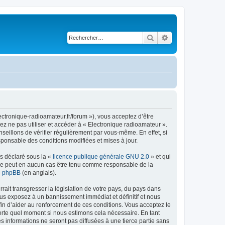
Rechercher
Recherche avancé
ectronique-radioamateur.fr/forum »), vous acceptez d’être
ez ne pas utiliser et accéder à « Electronique radioamateur ».
eillons de vérifier régulièrement par vous-même. En effet, si
sponsable des conditions modifiées et mises à jour.
ns déclaré sous la «
licence publique générale GNU 2.0
» et qui
ed ne peut en aucun cas être tenu comme responsable de la
de phpBB
(en anglais).
ait transgresser la législation de votre pays, du pays dans
ous exposez à un bannissement immédiat et définitif et nous
 afin d’aider au renforcement de ces conditions. Vous acceptez le
mporte quel moment si nous estimons cela nécessaire. En tant
 informations ne seront pas diffusées à une tierce partie sans