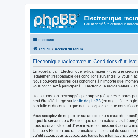
Electronique radi
Forum dédié à l'électronique radioam
Raccourcis
Accueil
Accueil du forum
Electronique radioamateur -Conditions d’utilisat
En accédant à « Electronique radioamateur » (désigné ci-après p
légalement responsable des conditions suivantes. Si vous n’acc
Nous pouvons modifier ces conditions à n’importe quel moment 
vous continuez à participer à « Electronique radioamateur » ap
Nos forums sont développés par phpBB (désignés ci-après par «
peut être téléchargé sur
le site de phpBB
(en anglais). Le logic
conduite et du contenu que nous acceptons et que nous n’acce
Vous acceptez de ne publier aucun contenu à caractère abusif, 
lequel le serveur de « Electronique radioamateur » est hébergé
nous réservons le droit d’avertir votre fournisseur d’accès à int
fait que « Electronique radioamateur » ait le droit de supprime
qu’utilisateur, vous acceptez que toutes les informations que 