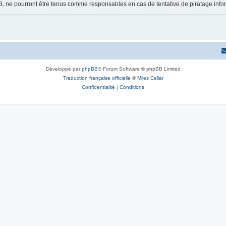
B, ne pourront être tenus comme responsables en cas de tentative de piratage inf
Développé par
phpBB
® Forum Software © phpBB Limited
Traduction française officielle
©
Miles Cellar
Confidentialité
|
Conditions