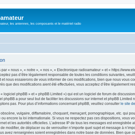
oamateur
ateur, les antennes, les composants et le matériel radio
ion
ar « nous », « notre », « nos », « Electronique radioamateur » et « https://www.el
eptez pas d’être légalement responsable de toutes les conditions suivantes, veuill
et nous essaierons de vous informer de ces modifications, bien que nous vous cons
rès que des modifications aient été effectuées, vous acceptez d’être légalement re
 logiciel phpBB » et « phpBB Limited ») qui est un logiciel de forum de discussio
iel phpBB a pour seul but de faciliter les discussions sur internet et phpBB Limit
ptons pas. Pour plus d’informations concernant phpBB, veuillez consulter
le site 
obscène, vulgaire, diffamatoire, choquant, menaçant, pornographique, etc. qui pourr
 ou encore la loi internationale. Si vous ne respectez pas ces dispositions, vous v
ernet et les autorités officielles. L’adresse IP de tous les messages est enregistrée
r, de modifier, de déplacer ou de verrouiller n’importe quel sujet et message à n’i
vous avez renseignées soient enregistrées dans notre base de données. Bien que ces