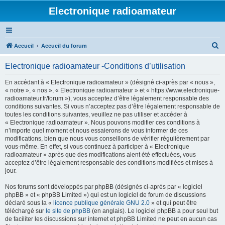
Electronique radioamateur
R
Accueil
Accueil du forum
e
Electronique radioamateur -Conditions d’utilisation
c
h
En accédant à « Electronique radioamateur » (désigné ci-après par « nous »,
« notre », « nos », « Electronique radioamateur » et « https://www.electronique-
e
radioamateur.fr/forum »), vous acceptez d’être légalement responsable des
r
conditions suivantes. Si vous n’acceptez pas d’être légalement responsable de
toutes les conditions suivantes, veuillez ne pas utiliser et accéder à
c
« Electronique radioamateur ». Nous pouvons modifier ces conditions à
h
n’importe quel moment et nous essaierons de vous informer de ces
modifications, bien que nous vous conseillons de vérifier régulièrement par
e
vous-même. En effet, si vous continuez à participer à « Electronique
r
radioamateur » après que des modifications aient été effectuées, vous
acceptez d’être légalement responsable des conditions modifiées et mises à
jour.
Nos forums sont développés par phpBB (désignés ci-après par « logiciel
phpBB » et « phpBB Limited ») qui est un logiciel de forum de discussions
déclaré sous la «
licence publique générale GNU 2.0
» et qui peut être
téléchargé sur
le site de phpBB
(en anglais). Le logiciel phpBB a pour seul but
de faciliter les discussions sur internet et phpBB Limited ne peut en aucun cas