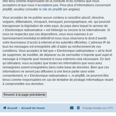
être tenu comme responsable de la conduite et du contenu que nous
acceptons et que nous n’acceptons pas. Pour plus d’informations concernant
phpBB, veuillez consulter
le site de phpBB
(en anglais).
Vous acceptez de ne publier aucun contenu à caractère abusif, obscène,
vulgaire, diffamatoire, choquant, menaçant, pornographique, etc. qui pourrait
transgresser la législation de votre pays, du pays dans lequel le serveur de
« Electronique radioamateur » est hébergé ou encore la loi internationale. Si
vous ne respectez pas ces dispositions, vous vous exposez à un
bannissement immédiat et définitif et nous nous réservons le droit d’avertir
votre fournisseur d’accès à internet et les autorités officielles. L’adresse IP de
tous les messages est enregistrée afin d’aider au renforcement de ces
conditions. Vous acceptez le fait que « Electronique radioamateur » ait le droit
de supprimer, de modifier, de déplacer ou de verrouiller n’importe quel sujet et
message à n’importe quel moment si nous estimons cela nécessaire. En tant
qu’utilisateur, vous acceptez que toutes les informations que vous avez
renseignées soient enregistrées dans notre base de données. Bien que ces
informations ne seront pas diffusées à une tierce partie sans votre
consentement, ni « Electronique radioamateur », ni phpBB, ne pourront être
tenus comme responsables en cas de tentative de piratage informatique visant
à compromettre vos données.
Revenir à la page précédente
Accueil
Accueil du forum
Fuseau horaire sur
UTC