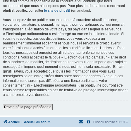
être tenu comme responsable de la conduite et du contenu que nous
acceptons et que nous n’acceptons pas. Pour plus d’informations concernant
phpBB, veuillez consulter
le site de phpBB
(en anglais).
Vous acceptez de ne publier aucun contenu à caractère abusif, obscène,
vulgaire, diffamatoire, choquant, menaçant, pornographique, etc. qui pourrait
transgresser la législation de votre pays, du pays dans lequel le serveur de
« Electronique radioamateur » est hébergé ou encore la loi internationale. Si
vous ne respectez pas ces dispositions, vous vous exposez à un
bannissement immédiat et définitif et nous nous réservons le droit d’avertir
votre fournisseur d’accès à internet et les autorités officielles. L’adresse IP de
tous les messages est enregistrée afin d’aider au renforcement de ces
conditions. Vous acceptez le fait que « Electronique radioamateur » ait le droit
de supprimer, de modifier, de déplacer ou de verrouiller n’importe quel sujet et
message à n’importe quel moment si nous estimons cela nécessaire. En tant
qu’utilisateur, vous acceptez que toutes les informations que vous avez
renseignées soient enregistrées dans notre base de données. Bien que ces
informations ne seront pas diffusées à une tierce partie sans votre
consentement, ni « Electronique radioamateur », ni phpBB, ne pourront être
tenus comme responsables en cas de tentative de piratage informatique visant
à compromettre vos données.
Revenir à la page précédente
Accueil
Accueil du forum
Fuseau horaire sur
UTC