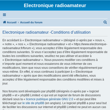
Electronique radioamateur
R
Accueil
Accueil du forum
e
Electronique radioamateur -Conditions d’utilisation
c
h
En accédant à « Electronique radioamateur » (désigné ci-après par « nous »,
« notre », « nos », « Electronique radioamateur » et « https://www.electronique-
e
radioamateur.fr/forum »), vous acceptez d’être légalement responsable des
r
conditions suivantes. Si vous n’acceptez pas d’être légalement responsable de
toutes les conditions suivantes, veuillez ne pas utiliser et accéder à
c
« Electronique radioamateur ». Nous pouvons modifier ces conditions à
h
n’importe quel moment et nous essaierons de vous informer de ces
modifications, bien que nous vous conseillons de vérifier régulièrement par
e
vous-même. En effet, si vous continuez à participer à « Electronique
r
radioamateur » après que des modifications aient été effectuées, vous
acceptez d’être légalement responsable des conditions modifiées et mises à
jour.
Nos forums sont développés par phpBB (désignés ci-après par « logiciel
phpBB » et « phpBB Limited ») qui est un logiciel de forum de discussions
déclaré sous la «
licence publique générale GNU 2.0
» et qui peut être
téléchargé sur
le site de phpBB
(en anglais). Le logiciel phpBB a pour seul but
de faciliter les discussions sur internet et phpBB Limited ne peut en aucun cas