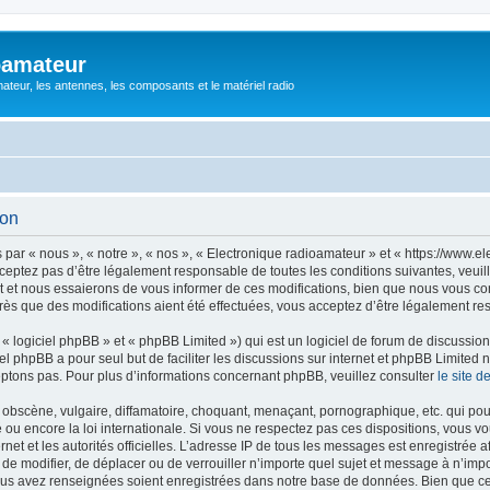
oamateur
ateur, les antennes, les composants et le matériel radio
ion
ar « nous », « notre », « nos », « Electronique radioamateur » et « https://www.el
eptez pas d’être légalement responsable de toutes les conditions suivantes, veuill
et nous essaierons de vous informer de ces modifications, bien que nous vous cons
rès que des modifications aient été effectuées, vous acceptez d’être légalement re
 logiciel phpBB » et « phpBB Limited ») qui est un logiciel de forum de discussio
iel phpBB a pour seul but de faciliter les discussions sur internet et phpBB Limit
ptons pas. Pour plus d’informations concernant phpBB, veuillez consulter
le site 
obscène, vulgaire, diffamatoire, choquant, menaçant, pornographique, etc. qui pourr
 ou encore la loi internationale. Si vous ne respectez pas ces dispositions, vous v
ernet et les autorités officielles. L’adresse IP de tous les messages est enregistrée
r, de modifier, de déplacer ou de verrouiller n’importe quel sujet et message à n’i
vous avez renseignées soient enregistrées dans notre base de données. Bien que ces