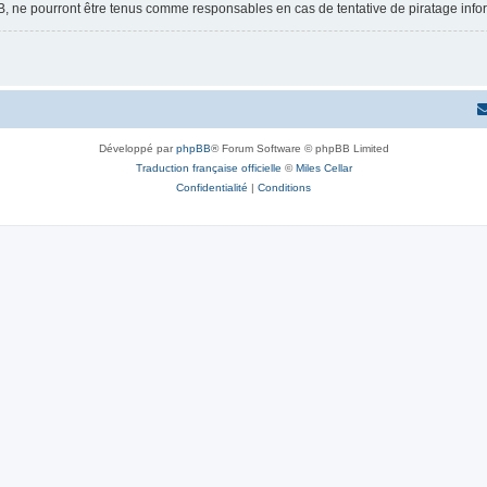
B, ne pourront être tenus comme responsables en cas de tentative de piratage inf
Développé par
phpBB
® Forum Software © phpBB Limited
Traduction française officielle
©
Miles Cellar
Confidentialité
|
Conditions