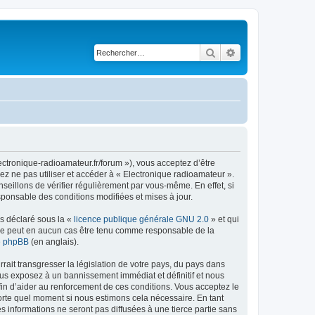
Rechercher
Recherche avancé
ectronique-radioamateur.fr/forum »), vous acceptez d’être
ez ne pas utiliser et accéder à « Electronique radioamateur ».
eillons de vérifier régulièrement par vous-même. En effet, si
sponsable des conditions modifiées et mises à jour.
ns déclaré sous la «
licence publique générale GNU 2.0
» et qui
ed ne peut en aucun cas être tenu comme responsable de la
de phpBB
(en anglais).
ait transgresser la législation de votre pays, du pays dans
ous exposez à un bannissement immédiat et définitif et nous
 afin d’aider au renforcement de ces conditions. Vous acceptez le
mporte quel moment si nous estimons cela nécessaire. En tant
 informations ne seront pas diffusées à une tierce partie sans