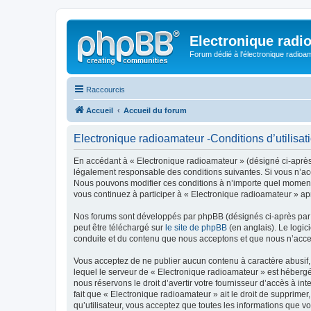
Electronique radi
Forum dédié à l'électronique radioam
Raccourcis
Accueil
Accueil du forum
Electronique radioamateur -Conditions d’utilisat
En accédant à « Electronique radioamateur » (désigné ci-après p
légalement responsable des conditions suivantes. Si vous n’acc
Nous pouvons modifier ces conditions à n’importe quel moment 
vous continuez à participer à « Electronique radioamateur » ap
Nos forums sont développés par phpBB (désignés ci-après par «
peut être téléchargé sur
le site de phpBB
(en anglais). Le logic
conduite et du contenu que nous acceptons et que nous n’acce
Vous acceptez de ne publier aucun contenu à caractère abusif, 
lequel le serveur de « Electronique radioamateur » est hébergé
nous réservons le droit d’avertir votre fournisseur d’accès à int
fait que « Electronique radioamateur » ait le droit de supprime
qu’utilisateur, vous acceptez que toutes les informations que 