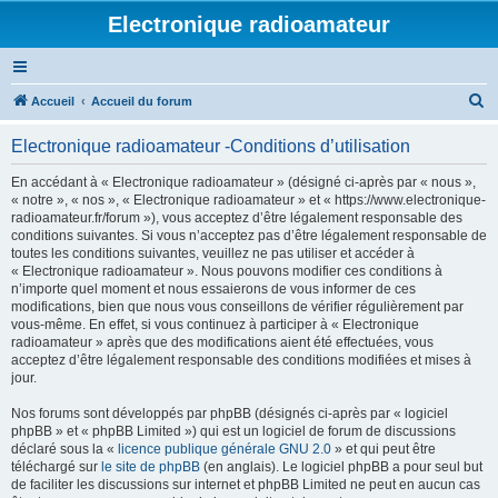
Electronique radioamateur
R
Accueil
Accueil du forum
e
Electronique radioamateur -Conditions d’utilisation
c
h
En accédant à « Electronique radioamateur » (désigné ci-après par « nous »,
« notre », « nos », « Electronique radioamateur » et « https://www.electronique-
e
radioamateur.fr/forum »), vous acceptez d’être légalement responsable des
r
conditions suivantes. Si vous n’acceptez pas d’être légalement responsable de
toutes les conditions suivantes, veuillez ne pas utiliser et accéder à
c
« Electronique radioamateur ». Nous pouvons modifier ces conditions à
h
n’importe quel moment et nous essaierons de vous informer de ces
modifications, bien que nous vous conseillons de vérifier régulièrement par
e
vous-même. En effet, si vous continuez à participer à « Electronique
r
radioamateur » après que des modifications aient été effectuées, vous
acceptez d’être légalement responsable des conditions modifiées et mises à
jour.
Nos forums sont développés par phpBB (désignés ci-après par « logiciel
phpBB » et « phpBB Limited ») qui est un logiciel de forum de discussions
déclaré sous la «
licence publique générale GNU 2.0
» et qui peut être
téléchargé sur
le site de phpBB
(en anglais). Le logiciel phpBB a pour seul but
de faciliter les discussions sur internet et phpBB Limited ne peut en aucun cas