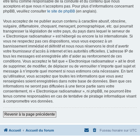
être tenu comme responsable de la conduite et du contenu que nous
acceptons et que nous n’acceptons pas. Pour plus d’informations concernant
phpBB, veuillez consulter
le site de phpBB
(en anglais).
Vous acceptez de ne publier aucun contenu à caractère abusif, obscène,
vulgaire, diffamatoire, choquant, menaçant, pornographique, etc. qui pourrait
transgresser la législation de votre pays, du pays dans lequel le serveur de
« Electronique radioamateur » est hébergé ou encore la loi internationale. Si
vous ne respectez pas ces dispositions, vous vous exposez à un
bannissement immédiat et définitif et nous nous réservons le droit d’avertir
votre fournisseur d’accès à internet et les autorités officielles. L’adresse IP de
tous les messages est enregistrée afin d’aider au renforcement de ces
conditions. Vous acceptez le fait que « Electronique radioamateur » ait le droit
de supprimer, de modifier, de déplacer ou de verrouiller n’importe quel sujet et
message à n’importe quel moment si nous estimons cela nécessaire. En tant
qu’utilisateur, vous acceptez que toutes les informations que vous avez
renseignées soient enregistrées dans notre base de données. Bien que ces
informations ne seront pas diffusées à une tierce partie sans votre
consentement, ni « Electronique radioamateur », ni phpBB, ne pourront être
tenus comme responsables en cas de tentative de piratage informatique visant
à compromettre vos données.
Revenir à la page précédente
Accueil
Accueil du forum
Fuseau horaire sur
UTC