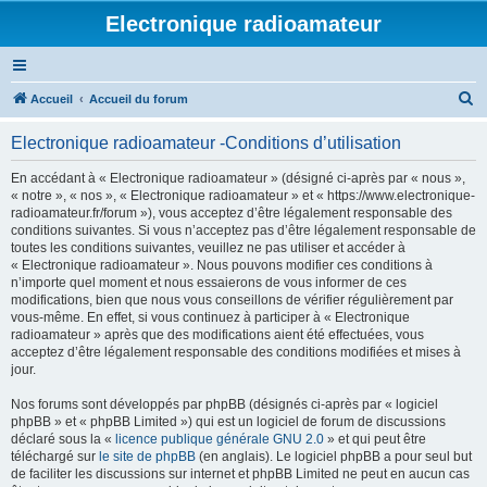
Electronique radioamateur
R
Accueil
Accueil du forum
e
Electronique radioamateur -Conditions d’utilisation
c
h
En accédant à « Electronique radioamateur » (désigné ci-après par « nous »,
« notre », « nos », « Electronique radioamateur » et « https://www.electronique-
e
radioamateur.fr/forum »), vous acceptez d’être légalement responsable des
r
conditions suivantes. Si vous n’acceptez pas d’être légalement responsable de
toutes les conditions suivantes, veuillez ne pas utiliser et accéder à
c
« Electronique radioamateur ». Nous pouvons modifier ces conditions à
h
n’importe quel moment et nous essaierons de vous informer de ces
modifications, bien que nous vous conseillons de vérifier régulièrement par
e
vous-même. En effet, si vous continuez à participer à « Electronique
r
radioamateur » après que des modifications aient été effectuées, vous
acceptez d’être légalement responsable des conditions modifiées et mises à
jour.
Nos forums sont développés par phpBB (désignés ci-après par « logiciel
phpBB » et « phpBB Limited ») qui est un logiciel de forum de discussions
déclaré sous la «
licence publique générale GNU 2.0
» et qui peut être
téléchargé sur
le site de phpBB
(en anglais). Le logiciel phpBB a pour seul but
de faciliter les discussions sur internet et phpBB Limited ne peut en aucun cas