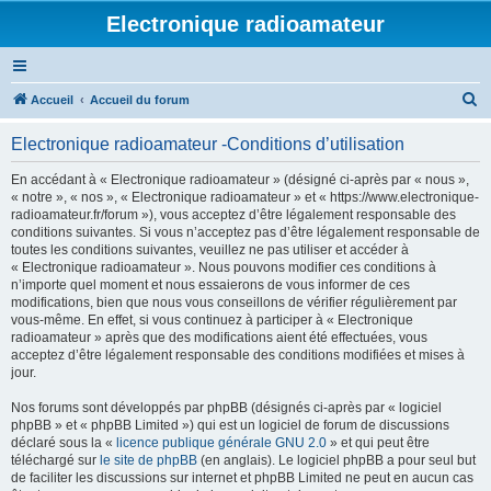
Electronique radioamateur
R
Accueil
Accueil du forum
e
Electronique radioamateur -Conditions d’utilisation
c
h
En accédant à « Electronique radioamateur » (désigné ci-après par « nous »,
« notre », « nos », « Electronique radioamateur » et « https://www.electronique-
e
radioamateur.fr/forum »), vous acceptez d’être légalement responsable des
r
conditions suivantes. Si vous n’acceptez pas d’être légalement responsable de
toutes les conditions suivantes, veuillez ne pas utiliser et accéder à
c
« Electronique radioamateur ». Nous pouvons modifier ces conditions à
h
n’importe quel moment et nous essaierons de vous informer de ces
modifications, bien que nous vous conseillons de vérifier régulièrement par
e
vous-même. En effet, si vous continuez à participer à « Electronique
r
radioamateur » après que des modifications aient été effectuées, vous
acceptez d’être légalement responsable des conditions modifiées et mises à
jour.
Nos forums sont développés par phpBB (désignés ci-après par « logiciel
phpBB » et « phpBB Limited ») qui est un logiciel de forum de discussions
déclaré sous la «
licence publique générale GNU 2.0
» et qui peut être
téléchargé sur
le site de phpBB
(en anglais). Le logiciel phpBB a pour seul but
de faciliter les discussions sur internet et phpBB Limited ne peut en aucun cas