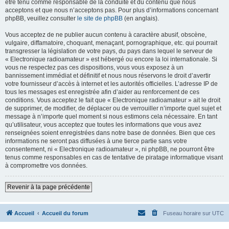
être tenu comme responsable de la conduite et du contenu que nous
acceptons et que nous n’acceptons pas. Pour plus d’informations concernant
phpBB, veuillez consulter
le site de phpBB
(en anglais).
Vous acceptez de ne publier aucun contenu à caractère abusif, obscène,
vulgaire, diffamatoire, choquant, menaçant, pornographique, etc. qui pourrait
transgresser la législation de votre pays, du pays dans lequel le serveur de
« Electronique radioamateur » est hébergé ou encore la loi internationale. Si
vous ne respectez pas ces dispositions, vous vous exposez à un
bannissement immédiat et définitif et nous nous réservons le droit d’avertir
votre fournisseur d’accès à internet et les autorités officielles. L’adresse IP de
tous les messages est enregistrée afin d’aider au renforcement de ces
conditions. Vous acceptez le fait que « Electronique radioamateur » ait le droit
de supprimer, de modifier, de déplacer ou de verrouiller n’importe quel sujet et
message à n’importe quel moment si nous estimons cela nécessaire. En tant
qu’utilisateur, vous acceptez que toutes les informations que vous avez
renseignées soient enregistrées dans notre base de données. Bien que ces
informations ne seront pas diffusées à une tierce partie sans votre
consentement, ni « Electronique radioamateur », ni phpBB, ne pourront être
tenus comme responsables en cas de tentative de piratage informatique visant
à compromettre vos données.
Revenir à la page précédente
Accueil
Accueil du forum
Fuseau horaire sur
UTC