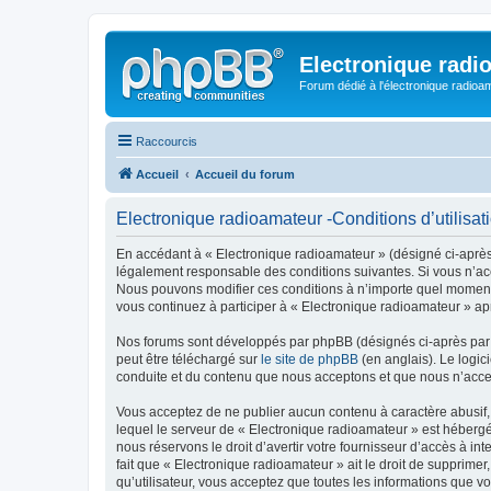
Electronique radi
Forum dédié à l'électronique radioam
Raccourcis
Accueil
Accueil du forum
Electronique radioamateur -Conditions d’utilisat
En accédant à « Electronique radioamateur » (désigné ci-après p
légalement responsable des conditions suivantes. Si vous n’acc
Nous pouvons modifier ces conditions à n’importe quel moment 
vous continuez à participer à « Electronique radioamateur » ap
Nos forums sont développés par phpBB (désignés ci-après par «
peut être téléchargé sur
le site de phpBB
(en anglais). Le logic
conduite et du contenu que nous acceptons et que nous n’acce
Vous acceptez de ne publier aucun contenu à caractère abusif, 
lequel le serveur de « Electronique radioamateur » est hébergé
nous réservons le droit d’avertir votre fournisseur d’accès à int
fait que « Electronique radioamateur » ait le droit de supprime
qu’utilisateur, vous acceptez que toutes les informations que 