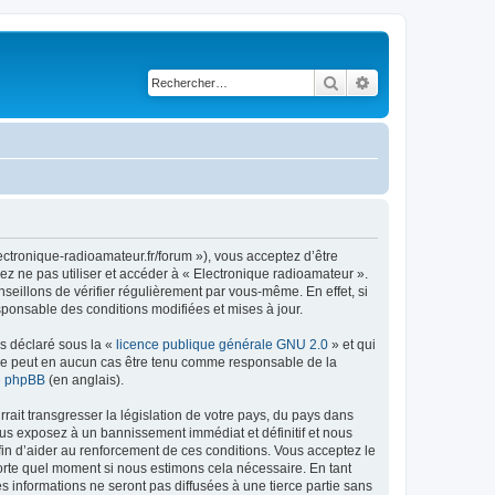
Rechercher
Recherche avancé
ectronique-radioamateur.fr/forum »), vous acceptez d’être
ez ne pas utiliser et accéder à « Electronique radioamateur ».
eillons de vérifier régulièrement par vous-même. En effet, si
sponsable des conditions modifiées et mises à jour.
ns déclaré sous la «
licence publique générale GNU 2.0
» et qui
ed ne peut en aucun cas être tenu comme responsable de la
de phpBB
(en anglais).
ait transgresser la législation de votre pays, du pays dans
ous exposez à un bannissement immédiat et définitif et nous
 afin d’aider au renforcement de ces conditions. Vous acceptez le
mporte quel moment si nous estimons cela nécessaire. En tant
 informations ne seront pas diffusées à une tierce partie sans