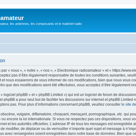
oamateur
ateur, les antennes, les composants et le matériel radio
ion
ar « nous », « notre », « nos », « Electronique radioamateur » et « https://www.el
eptez pas d’être légalement responsable de toutes les conditions suivantes, veuill
et nous essaierons de vous informer de ces modifications, bien que nous vous cons
rès que des modifications aient été effectuées, vous acceptez d’être légalement re
 logiciel phpBB » et « phpBB Limited ») qui est un logiciel de forum de discussio
iel phpBB a pour seul but de faciliter les discussions sur internet et phpBB Limit
ptons pas. Pour plus d’informations concernant phpBB, veuillez consulter
le site 
obscène, vulgaire, diffamatoire, choquant, menaçant, pornographique, etc. qui pourr
 ou encore la loi internationale. Si vous ne respectez pas ces dispositions, vous v
ernet et les autorités officielles. L’adresse IP de tous les messages est enregistrée
r, de modifier, de déplacer ou de verrouiller n’importe quel sujet et message à n’i
vous avez renseignées soient enregistrées dans notre base de données. Bien que ces