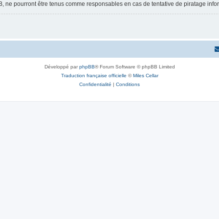
B, ne pourront être tenus comme responsables en cas de tentative de piratage inf
Développé par
phpBB
® Forum Software © phpBB Limited
Traduction française officielle
©
Miles Cellar
Confidentialité
|
Conditions