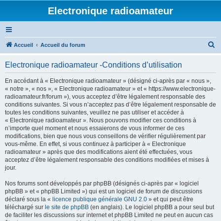
Electronique radioamateur
R
Accueil
Accueil du forum
e
Electronique radioamateur -Conditions d’utilisation
c
h
En accédant à « Electronique radioamateur » (désigné ci-après par « nous »,
« notre », « nos », « Electronique radioamateur » et « https://www.electronique-
e
radioamateur.fr/forum »), vous acceptez d’être légalement responsable des
r
conditions suivantes. Si vous n’acceptez pas d’être légalement responsable de
toutes les conditions suivantes, veuillez ne pas utiliser et accéder à
c
« Electronique radioamateur ». Nous pouvons modifier ces conditions à
h
n’importe quel moment et nous essaierons de vous informer de ces
modifications, bien que nous vous conseillons de vérifier régulièrement par
e
vous-même. En effet, si vous continuez à participer à « Electronique
r
radioamateur » après que des modifications aient été effectuées, vous
acceptez d’être légalement responsable des conditions modifiées et mises à
jour.
Nos forums sont développés par phpBB (désignés ci-après par « logiciel
phpBB » et « phpBB Limited ») qui est un logiciel de forum de discussions
déclaré sous la «
licence publique générale GNU 2.0
» et qui peut être
téléchargé sur
le site de phpBB
(en anglais). Le logiciel phpBB a pour seul but
de faciliter les discussions sur internet et phpBB Limited ne peut en aucun cas