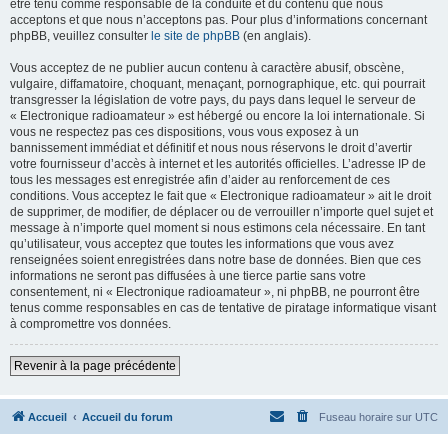
être tenu comme responsable de la conduite et du contenu que nous
acceptons et que nous n’acceptons pas. Pour plus d’informations concernant
phpBB, veuillez consulter
le site de phpBB
(en anglais).
Vous acceptez de ne publier aucun contenu à caractère abusif, obscène,
vulgaire, diffamatoire, choquant, menaçant, pornographique, etc. qui pourrait
transgresser la législation de votre pays, du pays dans lequel le serveur de
« Electronique radioamateur » est hébergé ou encore la loi internationale. Si
vous ne respectez pas ces dispositions, vous vous exposez à un
bannissement immédiat et définitif et nous nous réservons le droit d’avertir
votre fournisseur d’accès à internet et les autorités officielles. L’adresse IP de
tous les messages est enregistrée afin d’aider au renforcement de ces
conditions. Vous acceptez le fait que « Electronique radioamateur » ait le droit
de supprimer, de modifier, de déplacer ou de verrouiller n’importe quel sujet et
message à n’importe quel moment si nous estimons cela nécessaire. En tant
qu’utilisateur, vous acceptez que toutes les informations que vous avez
renseignées soient enregistrées dans notre base de données. Bien que ces
informations ne seront pas diffusées à une tierce partie sans votre
consentement, ni « Electronique radioamateur », ni phpBB, ne pourront être
tenus comme responsables en cas de tentative de piratage informatique visant
à compromettre vos données.
Revenir à la page précédente
Accueil
Accueil du forum
Fuseau horaire sur
UTC