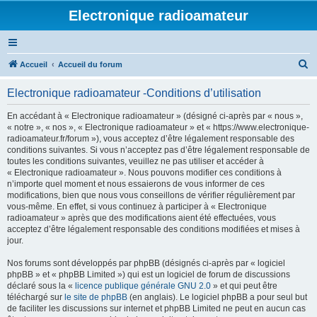
Electronique radioamateur
R
Accueil
Accueil du forum
e
Electronique radioamateur -Conditions d’utilisation
c
h
En accédant à « Electronique radioamateur » (désigné ci-après par « nous »,
« notre », « nos », « Electronique radioamateur » et « https://www.electronique-
e
radioamateur.fr/forum »), vous acceptez d’être légalement responsable des
r
conditions suivantes. Si vous n’acceptez pas d’être légalement responsable de
toutes les conditions suivantes, veuillez ne pas utiliser et accéder à
c
« Electronique radioamateur ». Nous pouvons modifier ces conditions à
h
n’importe quel moment et nous essaierons de vous informer de ces
modifications, bien que nous vous conseillons de vérifier régulièrement par
e
vous-même. En effet, si vous continuez à participer à « Electronique
r
radioamateur » après que des modifications aient été effectuées, vous
acceptez d’être légalement responsable des conditions modifiées et mises à
jour.
Nos forums sont développés par phpBB (désignés ci-après par « logiciel
phpBB » et « phpBB Limited ») qui est un logiciel de forum de discussions
déclaré sous la «
licence publique générale GNU 2.0
» et qui peut être
téléchargé sur
le site de phpBB
(en anglais). Le logiciel phpBB a pour seul but
de faciliter les discussions sur internet et phpBB Limited ne peut en aucun cas