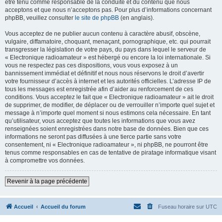
être tenu comme responsable de la conduite et du contenu que nous
acceptons et que nous n’acceptons pas. Pour plus d’informations concernant
phpBB, veuillez consulter
le site de phpBB
(en anglais).
Vous acceptez de ne publier aucun contenu à caractère abusif, obscène,
vulgaire, diffamatoire, choquant, menaçant, pornographique, etc. qui pourrait
transgresser la législation de votre pays, du pays dans lequel le serveur de
« Electronique radioamateur » est hébergé ou encore la loi internationale. Si
vous ne respectez pas ces dispositions, vous vous exposez à un
bannissement immédiat et définitif et nous nous réservons le droit d’avertir
votre fournisseur d’accès à internet et les autorités officielles. L’adresse IP de
tous les messages est enregistrée afin d’aider au renforcement de ces
conditions. Vous acceptez le fait que « Electronique radioamateur » ait le droit
de supprimer, de modifier, de déplacer ou de verrouiller n’importe quel sujet et
message à n’importe quel moment si nous estimons cela nécessaire. En tant
qu’utilisateur, vous acceptez que toutes les informations que vous avez
renseignées soient enregistrées dans notre base de données. Bien que ces
informations ne seront pas diffusées à une tierce partie sans votre
consentement, ni « Electronique radioamateur », ni phpBB, ne pourront être
tenus comme responsables en cas de tentative de piratage informatique visant
à compromettre vos données.
Revenir à la page précédente
Accueil
Accueil du forum
Fuseau horaire sur
UTC