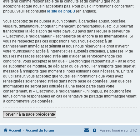
être tenu comme responsable de la conduite et du contenu que nous
acceptons et que nous n’acceptons pas. Pour plus d’informations concernant
phpBB, veuillez consulter
le site de phpBB
(en anglais).
Vous acceptez de ne publier aucun contenu à caractère abusif, obscène,
vulgaire, diffamatoire, choquant, menaçant, pornographique, etc. qui pourrait
transgresser la législation de votre pays, du pays dans lequel le serveur de
« Electronique radioamateur » est hébergé ou encore la loi internationale. Si
vous ne respectez pas ces dispositions, vous vous exposez à un
bannissement immédiat et définitif et nous nous réservons le droit d’avertir
votre fournisseur d’accès à internet et les autorités officielles. L’adresse IP de
tous les messages est enregistrée afin d’aider au renforcement de ces
conditions. Vous acceptez le fait que « Electronique radioamateur » ait le droit
de supprimer, de modifier, de déplacer ou de verrouiller n’importe quel sujet et
message à n’importe quel moment si nous estimons cela nécessaire. En tant
qu’utilisateur, vous acceptez que toutes les informations que vous avez
renseignées soient enregistrées dans notre base de données. Bien que ces
informations ne seront pas diffusées à une tierce partie sans votre
consentement, ni « Electronique radioamateur », ni phpBB, ne pourront être
tenus comme responsables en cas de tentative de piratage informatique visant
à compromettre vos données.
Revenir à la page précédente
Accueil
Accueil du forum
Fuseau horaire sur
UTC