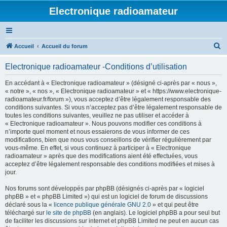
Electronique radioamateur
R
Accueil
Accueil du forum
e
Electronique radioamateur -Conditions d’utilisation
c
h
En accédant à « Electronique radioamateur » (désigné ci-après par « nous »,
« notre », « nos », « Electronique radioamateur » et « https://www.electronique-
e
radioamateur.fr/forum »), vous acceptez d’être légalement responsable des
r
conditions suivantes. Si vous n’acceptez pas d’être légalement responsable de
toutes les conditions suivantes, veuillez ne pas utiliser et accéder à
c
« Electronique radioamateur ». Nous pouvons modifier ces conditions à
h
n’importe quel moment et nous essaierons de vous informer de ces
modifications, bien que nous vous conseillons de vérifier régulièrement par
e
vous-même. En effet, si vous continuez à participer à « Electronique
r
radioamateur » après que des modifications aient été effectuées, vous
acceptez d’être légalement responsable des conditions modifiées et mises à
jour.
Nos forums sont développés par phpBB (désignés ci-après par « logiciel
phpBB » et « phpBB Limited ») qui est un logiciel de forum de discussions
déclaré sous la «
licence publique générale GNU 2.0
» et qui peut être
téléchargé sur
le site de phpBB
(en anglais). Le logiciel phpBB a pour seul but
de faciliter les discussions sur internet et phpBB Limited ne peut en aucun cas