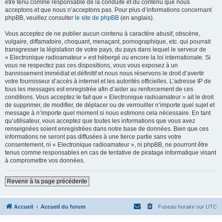
être tenu comme responsable de la conduite et du contenu que nous
acceptons et que nous n’acceptons pas. Pour plus d’informations concernant
phpBB, veuillez consulter
le site de phpBB
(en anglais).
Vous acceptez de ne publier aucun contenu à caractère abusif, obscène,
vulgaire, diffamatoire, choquant, menaçant, pornographique, etc. qui pourrait
transgresser la législation de votre pays, du pays dans lequel le serveur de
« Electronique radioamateur » est hébergé ou encore la loi internationale. Si
vous ne respectez pas ces dispositions, vous vous exposez à un
bannissement immédiat et définitif et nous nous réservons le droit d’avertir
votre fournisseur d’accès à internet et les autorités officielles. L’adresse IP de
tous les messages est enregistrée afin d’aider au renforcement de ces
conditions. Vous acceptez le fait que « Electronique radioamateur » ait le droit
de supprimer, de modifier, de déplacer ou de verrouiller n’importe quel sujet et
message à n’importe quel moment si nous estimons cela nécessaire. En tant
qu’utilisateur, vous acceptez que toutes les informations que vous avez
renseignées soient enregistrées dans notre base de données. Bien que ces
informations ne seront pas diffusées à une tierce partie sans votre
consentement, ni « Electronique radioamateur », ni phpBB, ne pourront être
tenus comme responsables en cas de tentative de piratage informatique visant
à compromettre vos données.
Revenir à la page précédente
Accueil
Accueil du forum
Fuseau horaire sur
UTC