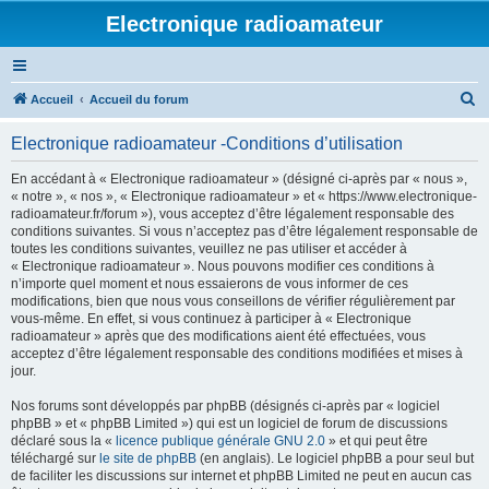
Electronique radioamateur
R
Accueil
Accueil du forum
e
Electronique radioamateur -Conditions d’utilisation
c
h
En accédant à « Electronique radioamateur » (désigné ci-après par « nous »,
« notre », « nos », « Electronique radioamateur » et « https://www.electronique-
e
radioamateur.fr/forum »), vous acceptez d’être légalement responsable des
r
conditions suivantes. Si vous n’acceptez pas d’être légalement responsable de
toutes les conditions suivantes, veuillez ne pas utiliser et accéder à
c
« Electronique radioamateur ». Nous pouvons modifier ces conditions à
h
n’importe quel moment et nous essaierons de vous informer de ces
modifications, bien que nous vous conseillons de vérifier régulièrement par
e
vous-même. En effet, si vous continuez à participer à « Electronique
r
radioamateur » après que des modifications aient été effectuées, vous
acceptez d’être légalement responsable des conditions modifiées et mises à
jour.
Nos forums sont développés par phpBB (désignés ci-après par « logiciel
phpBB » et « phpBB Limited ») qui est un logiciel de forum de discussions
déclaré sous la «
licence publique générale GNU 2.0
» et qui peut être
téléchargé sur
le site de phpBB
(en anglais). Le logiciel phpBB a pour seul but
de faciliter les discussions sur internet et phpBB Limited ne peut en aucun cas