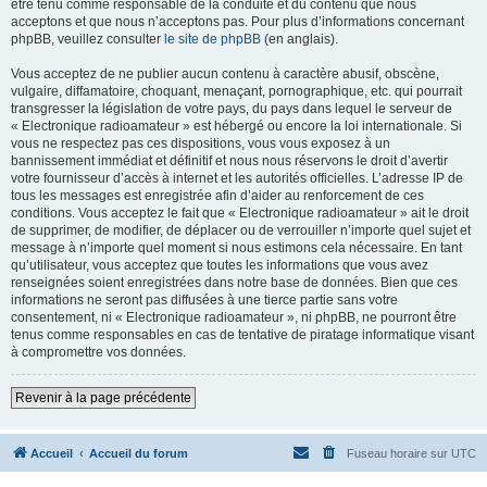
être tenu comme responsable de la conduite et du contenu que nous
acceptons et que nous n’acceptons pas. Pour plus d’informations concernant
phpBB, veuillez consulter
le site de phpBB
(en anglais).
Vous acceptez de ne publier aucun contenu à caractère abusif, obscène,
vulgaire, diffamatoire, choquant, menaçant, pornographique, etc. qui pourrait
transgresser la législation de votre pays, du pays dans lequel le serveur de
« Electronique radioamateur » est hébergé ou encore la loi internationale. Si
vous ne respectez pas ces dispositions, vous vous exposez à un
bannissement immédiat et définitif et nous nous réservons le droit d’avertir
votre fournisseur d’accès à internet et les autorités officielles. L’adresse IP de
tous les messages est enregistrée afin d’aider au renforcement de ces
conditions. Vous acceptez le fait que « Electronique radioamateur » ait le droit
de supprimer, de modifier, de déplacer ou de verrouiller n’importe quel sujet et
message à n’importe quel moment si nous estimons cela nécessaire. En tant
qu’utilisateur, vous acceptez que toutes les informations que vous avez
renseignées soient enregistrées dans notre base de données. Bien que ces
informations ne seront pas diffusées à une tierce partie sans votre
consentement, ni « Electronique radioamateur », ni phpBB, ne pourront être
tenus comme responsables en cas de tentative de piratage informatique visant
à compromettre vos données.
Revenir à la page précédente
Accueil
Accueil du forum
Fuseau horaire sur
UTC