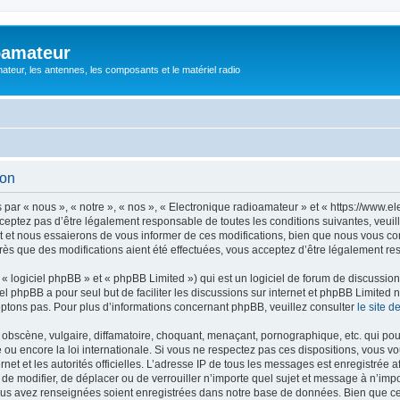
oamateur
ateur, les antennes, les composants et le matériel radio
ion
ar « nous », « notre », « nos », « Electronique radioamateur » et « https://www.el
eptez pas d’être légalement responsable de toutes les conditions suivantes, veuill
et nous essaierons de vous informer de ces modifications, bien que nous vous cons
rès que des modifications aient été effectuées, vous acceptez d’être légalement re
 logiciel phpBB » et « phpBB Limited ») qui est un logiciel de forum de discussio
iel phpBB a pour seul but de faciliter les discussions sur internet et phpBB Limit
ptons pas. Pour plus d’informations concernant phpBB, veuillez consulter
le site 
obscène, vulgaire, diffamatoire, choquant, menaçant, pornographique, etc. qui pourr
 ou encore la loi internationale. Si vous ne respectez pas ces dispositions, vous v
ernet et les autorités officielles. L’adresse IP de tous les messages est enregistrée
r, de modifier, de déplacer ou de verrouiller n’importe quel sujet et message à n’i
vous avez renseignées soient enregistrées dans notre base de données. Bien que ces