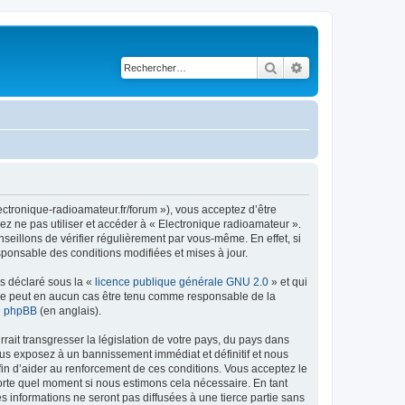
Rechercher
Recherche avancé
ectronique-radioamateur.fr/forum »), vous acceptez d’être
ez ne pas utiliser et accéder à « Electronique radioamateur ».
eillons de vérifier régulièrement par vous-même. En effet, si
sponsable des conditions modifiées et mises à jour.
ns déclaré sous la «
licence publique générale GNU 2.0
» et qui
ed ne peut en aucun cas être tenu comme responsable de la
de phpBB
(en anglais).
ait transgresser la législation de votre pays, du pays dans
ous exposez à un bannissement immédiat et définitif et nous
 afin d’aider au renforcement de ces conditions. Vous acceptez le
mporte quel moment si nous estimons cela nécessaire. En tant
 informations ne seront pas diffusées à une tierce partie sans