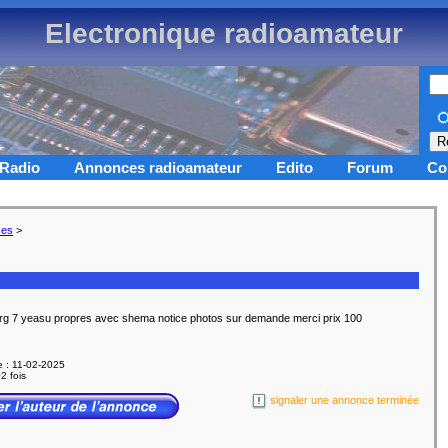
Electronique radioamateur
Radio
Annonces radioamateur
Edito
Forum
Co
ces
>
frg 7 yeasu propres avec shema notice photos sur demande merci prix 100
e : 11-02-2025
2 fois
signaler une annonce terminée