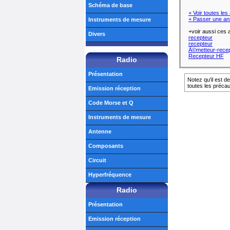
Schéma de base
+ Voir toutes le
+ Passer une an
Instruments de mesure
+voir aussi ces
Divers
recepteur
recepteur
Ã©metteur-rece
Recepteur HF
Radio
Présentation
Notez qu'il est d
toutes les préca
Emission réception
Code Morse et Q
Instruments de mesure
Antenne
Composants
Circuit
Hyperfréquence
Radio
Présentation
Emission réception