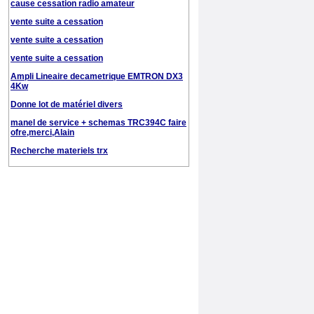
cause cessation radio amateur
vente suite a cessation
vente suite a cessation
vente suite a cessation
Ampli Lineaire decametrique EMTRON DX3
4Kw
Donne lot de matériel divers
manel de service + schemas TRC394C faire
ofre,merci,Alain
Recherche materiels trx
Vends YAESU FT-450D
vente de 2 E/R mobiles Bosch
ts 830s ou m
recepteur