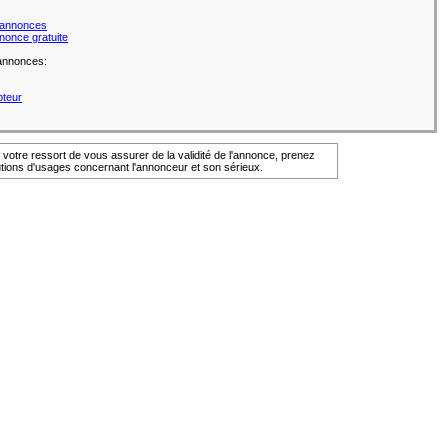
s annonces
nonce gratuite
 annonces:
pteur
e votre ressort de vous assurer de la validité de l'annonce, prenez
utions d'usages concernant l'annonceur et son sérieux.