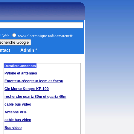
Web
www.electronique-radioamateur.fr
ntact
Admin *
Dernières annonces
Pylone et antennes
Émetteur-récepteur Icom et Yaesu
Clé Morse Kenpro KP-100
recherche quartz 80m et quartz 40m
cable bus video
Antenne VHF
cable bus video
Bus video