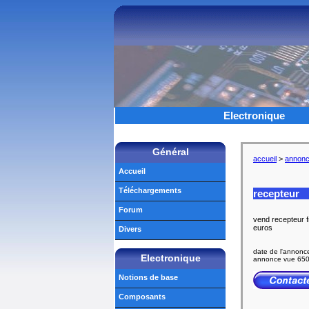
Electronique
Général
accueil
>
annon
Accueil
Téléchargements
recepteur
Forum
vend recepteur 
euros
Divers
date de l'annonc
Electronique
annonce vue 650
Notions de base
Composants