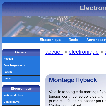
Electro
Electronique
Radio
Annonces r
accueil
>
electronique
>
Général
Accueil
Téléchargements
Forum
Montage flyback
Divers
Electronique
Voici la topologie du montage fly
Notions de base
tension continue isolée, c'est à di
primaire. Il faut ainsi passer par u
Composants
Ce dernier contient: