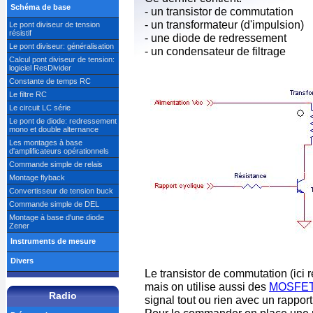
Schéma de base
- un transistor de commutation
- un transformateur (d'impulsion)
Le pont diviseur de tension
résistif
- une diode de redressement
Le pont diviseur: généralisation
- un condensateur de filtrage
Calcul pont diviseur de tension:
logiciel ResDivider
Constante de temps RC
Le filtre RC
Le circuit LC série
Le pont de diode: redressement
mono et double alternance
Les montages à base
d'amplificateurs opérationnels
Commande simple de relais
Montage flyback
Convertisseur de tension buck
Commande simple de DEL
Montage à base d'une diode
Zener
Instruments de mesure
Divers
Le transistor de commutation (ici r
mais on utilise aussi des
MOSFE
Radio
signal tout ou rien avec un rapport