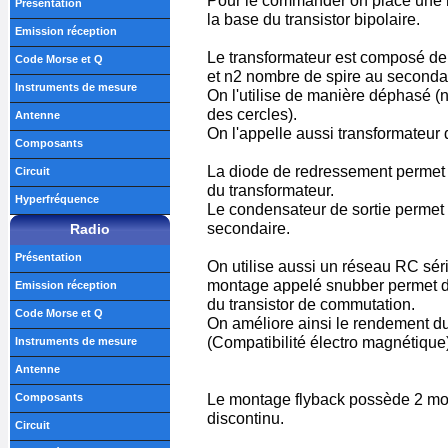
Pour le commander on place une ré
Présentation
la base du transistor bipolaire.
Emission réception
Le transformateur est composé de
Code Morse et Q
et n2 nombre de spire au secondai
Instruments de mesure
On l'utilise de manière déphasé (n
des cercles).
Antenne
On l'appelle aussi transformateur 
Composants
La diode de redressement permet d
Circuit
du transformateur.
Hyperfréquence
Le condensateur de sortie permet l
secondaire.
Radio
Présentation
On utilise aussi un réseau RC séri
montage appelé snubber permet d'at
Emission réception
du transistor de commutation.
Code Morse et Q
On améliore ainsi le rendement 
(Compatibilité électro magnétique)
Instruments de mesure
Antenne
Le montage flyback possède 2 mod
Composants
discontinu.
Circuit